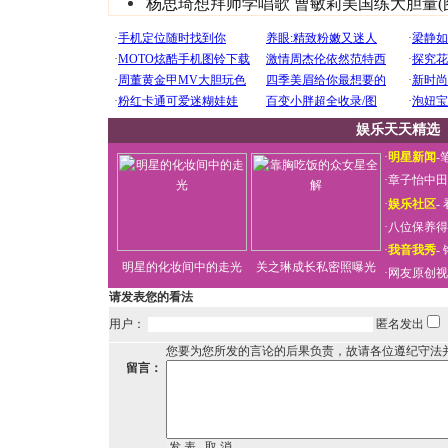
杨思琦想拜师学唱歌 曹敏莉美国练大胆量(
娱乐天天精选
·
明星新闻
-
·
章子怡中田
·
娱乐社区
-
·
八位保养得
·
我音我秀
-
明星的化妆间中的走光
关之琳成长私密照曝光
·
网友原创视
请发表您的看法
用户：
匿名发出
您要为您所发的言论的后果负责，故请各位遵纪守法
留言：