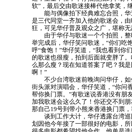
软”，最后交由歌迷接棒代他拿奖，
能与偶像拍下经典难忘合照，华迷
是三代同堂一齐加入他的歌迷会，由
狂，可见华仔普及观众之广，堪称无
由于华仔与歌迷一个个拍照，整晚
举完成后，华仔笑问歌迷，“你们吃
呼“食饱！”华仔笑道，“我也看到你
的歌迷也很瘦，拍到后面就变胖了。
么那么瘦？现在知道答案了吧？我是
啊！”
不少台湾歌迷前晚询问华仔，如何
街头派对演唱会，华仔笑道，“你问
帮你换门票。”有歌迷说香港没有朋
加我歌迷会这么久了！你还交不到朋
那自己19号到带小熊来香港换门票，
谈到工作大计，华仔透露台湾巡回
划因他今年接了一部很好的电影，所
很多电影都希望找他合作，他单是选