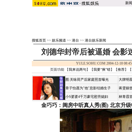
新
搜狐首页
>>
娱乐频道
>>
港台
>>
港台娱乐新闻
刘德华封帝后被逼婚 会影
YULE.SOHU.COM 2004-12-18 0
页面功能 【
我来说两句
】【
我要“揪”错
】【
推荐
】【
图:关咏荷产后家庭照首曝光
大牌明星
章子怡愿为"他"息影结婚生子
蒋雯丽
小S婆婆4千万豪宅慰劳媳妇
林青霞
金巧巧：闺房中听真人秀(图)
北京升级