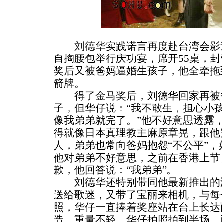
刘德华
实践诺言再度赴台湾会影
自掏腰包举行庆功宴，席开55桌，封
奖后又被爸妈逼婚生孩子，他全牵拖
箭牌。
得了
金马奖
后，刘德华回家再被
子，但华仔说：“我不敢生，担心小
像我弟弟就完了。”他不好意思透露
得就像日本真理教主麻原章晃，跟他
人，弟弟也常向爸妈抱怨“不公平”
他对弟弟不好意思，之前在香港上节
歉，他回答说：“我弟弟”。
刘德华还特别带同他最新推出的演
送给歌迷，又带了宝丽来相机，与每
照，华仔一直捧着奖座站在台上长达
造，重量不轻，华仔拍照拍到半场，