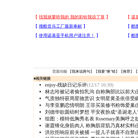
页面功能 【
我来说两句
】【
我要“揪”错
】【
推荐
】【
■
相关链接
enjoy-残缺日记乐评
(12/17 16:39)
林志玲被记者偷拍乳沟 自称胸部比以前大(
气质独特获周星驰赏识 女明星黄圣依倍受
与李亚鹏恋情明朗 王菲买装修书粉饰爱巢(
刘德华欲圆幼时梦想 平安夜扮成“圣诞老人
组图：模特低胸秀名表 Rosemary美胸呼之
谢霆锋化身筋肉人 称胸肌背肌乃真材实料(
洪欣拒响应前夫被捕 一提儿子就喜不自禁(