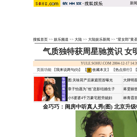
新
搜狐首页
>>
娱乐频道
>>
大陆
>>
大陆娱乐新闻
>>
“星女郎”黄
气质独特获周星驰赏识 女
YULE.SOHU.COM 2004-12-17 
页面功能 【
我来说两句(
0
)
】 【
收藏本文
】 【
热点排行
】
图:关咏荷产后家庭照首曝光
大牌明星
章子怡愿为"他"息影结婚生子
蒋雯丽
小S婆婆4千万豪宅慰劳媳妇
林青霞
金巧巧：闺房中听真人秀(图)
北京升级