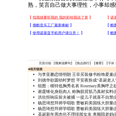
熟，笑言自己做大事理性，小事却感
页面功能 【
我来说两句
】【
热点排行
】【
推荐
】【字体
■
相关链接
与李亚鹏恋情明朗 王菲买装修书粉饰爱巢(
刘德华欲圆幼时梦想 平安夜扮成“圣诞老人
组图：模特低胸秀名表 Rosemary美胸呼之
谢霆锋化身筋肉人 称胸肌背肌乃真材实料(
洪欣拒响应前夫被捕 一提儿子就喜不自禁(
杨思琦想拜师学唱歌 曹敏莉美国练大胆量(
杨思琦想拜师学唱歌 曹敏莉美国练大胆量(
圣诞新年周杰伦不理绯闻女友 孝顺陪老妈(