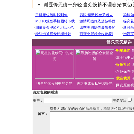
谢霆锋无债一身轻 当众换裤不理春光乍泄(
娱乐天天精选
·
明星新闻
-
·
章子怡中田
·
娱乐社区
-
·
八位保养得
·
我音我秀
-
明星的化妆间中的走光
关之琳成长私密照曝光
·
网友原创视
请发表您的看法
用户：
匿名发出
您要为您所发的言论的后果负责，故请各位遵纪守法
留言：