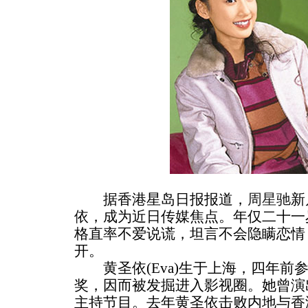
据香港星岛日报报道，
周星驰
新
依，成为近日传媒焦点。年仅二十一
格直率不爱说谎，坦言不会隐瞒恋情
开。
黄圣依(Eva)生于上海，四年前
奖，因而被发掘进入影视圈。她曾演
主持节目。去年黄圣依击败内地与香