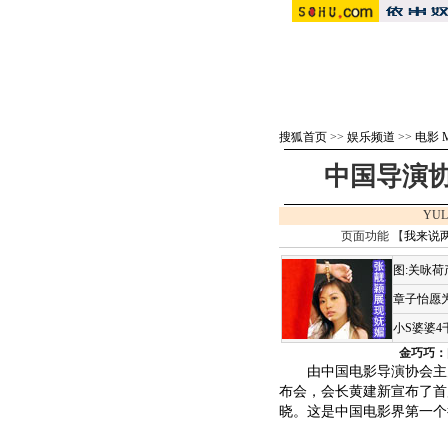
搜狐首页
>>
娱乐频道
>>
电影 M
中国导演协
YUL
页面功能 【
我来说
图:关咏
章子怡愿为
小S婆婆
金巧巧：
由中国电影导演协会主办
布会，会长黄建新宣布了首届
晓。这是中国电影界第一个