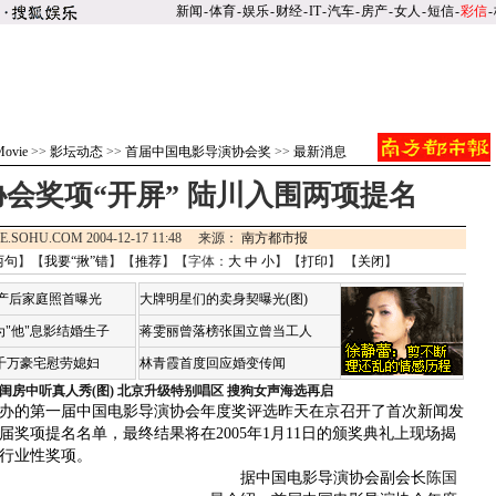
新闻
-
体育
-
娱乐
-
财经
-
IT
-
汽车
-
房产
-
女人
-
短信
-
彩信
-
ovie
>>
影坛动态
>>
首届中国电影导演协会奖
>>
最新消息
会奖项“开屏” 陆川入围两项提名
E.SOHU.COM 2004-12-17 11:48 来源：
南方都市报
两句
】【
我要“揪”错
】【
推荐
】【字体：
大
中
小
】【
打印
】 【
关闭
】
荷产后家庭照首曝光
大牌明星们的卖身契曝光(图)
"他"息影结婚生子
蒋雯丽曾落榜张国立曾当工人
4千万豪宅慰劳媳妇
林青霞首度回应婚变传闻
闺房中听真人秀(图)
北京升级特别唱区 搜狗女声海选再启
的第一届中国电影导演协会年度奖评选昨天在京召开了首次新闻发
奖项提名名单，最终结果将在2005年1月11日的颁奖典礼上现场揭
行业性奖项。
据中国电影导演协会副会长
陈国