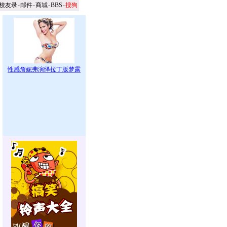
校友录
-
邮件
-
商城
-
BBS
-
搜狗