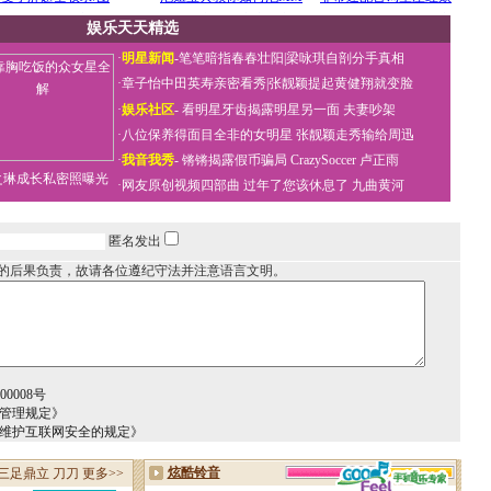
娱乐天天精选
·
明星新闻
-
笔笔暗指春春壮阳
|
梁咏琪自剖分手真相
·
章子怡中田英寿亲密看秀
|
张靓颖提起黄健翔就变脸
·
娱乐社区
-
看明星牙齿揭露明星另一面
夫妻吵架
·
八位保养得面目全非的女明星
张靓颖走秀输给周迅
·
我音我秀
-
锵锵揭露假币骗局
CrazySoccer 卢正雨
之琳成长私密照曝光
·
网友原创视频四部曲
过年了您该休息了
九曲黄河
匿名发出
的后果负责，故请各位遵纪守法并注意语言文明。
0008号
务管理规定》
于维护互联网安全的规定》