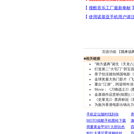
页面功能 【
我来说
■
相关链接
“南方盛典”诞生《天龙
打造第二“大宅门” 郭宝
章子怡没接拍韩国电影《我
金球奖最大热门影片《飞
重出“江湖”，阿诺明年演
Movie：《刀锋战士3》(
金基德作品赏析(组图)
(12
《史莱克2》票房称冠《
为振兴香港电影出钱出力