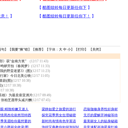
两句
】【
我要“揪”错
】【
推荐
】【字体：
大
中
小
】【
打印
】 【
关闭
】
八部》获“金南方奖”
(12/17 11:43)
昌鸣锣开拍《春闺梦》
(12/17 11:33)
的野蛮老婆3》(图)
(12/17 11:23)
行家》今日北美公映
(12/17 11:05)
喜剧(图)
(12/17 10:38)
图)
(12/17 10:38)
/17 10:38)
英雄》为最卖座亚洲片
(12/17 09:49)
 张柏芝愿带头减片酬
(12/17 07:45)