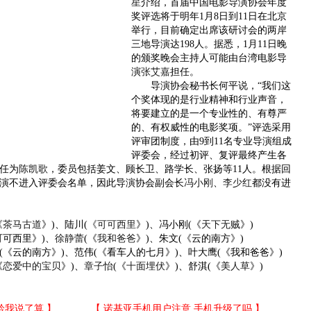
星
介绍，首届中国电影导演协会年度
奖评选将于明年1月8日到11日在北京
举行，目前确定出席该研讨会的两岸
三地导演达198人。据悉，1月11日晚
的颁奖晚会主持人可能由台湾电影导
演
张艾嘉
担任。
导演协会秘书长何平说，“我们这
个奖体现的是行业精神和行业声音，
将要建立的是一个专业性的、有尊严
的、有权威性的电影奖项。”评选采用
评审团制度，由9到11名专业导演组成
评委会，经过初评、复评最终产生各
任为
陈凯歌
，委员包括姜文、顾长卫、路学长、张扬等11人。根据回
演不进入评委会名单，因此导演协会副会长
冯小刚
、
李少红
都没有进
《
茶马古道
》)、陆川(
《
可可西里
》)、冯小刚(《
天下无贼
》)
可西里》)、
徐静蕾
(《
我和爸爸
》)、朱文(《云的南方》)
(《云的南方》)、范伟(《看车人的七月》)、叶大鹰(《我和爸爸》)
《
恋爱中的宝贝
》)、
章子怡
(《
十面埋伏
》)、舒淇(《
美人草
》)