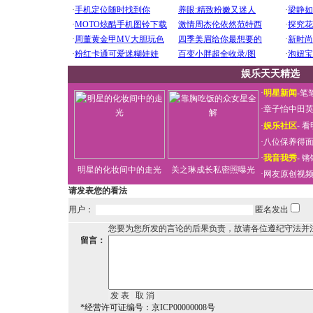
娱乐天天精选
·
明星新闻
-
笔
·
章子怡中田
·
娱乐社区
-
看
·
八位保养得
·
我音我秀
-
锵
明星的化妆间中的走光
关之琳成长私密照曝光
·
网友原创视
请发表您的看法
用户：
匿名发出
您要为您所发的言论的后果负责，故请各位遵纪守法并
留言：
*经营许可证编号：京ICP00000008号