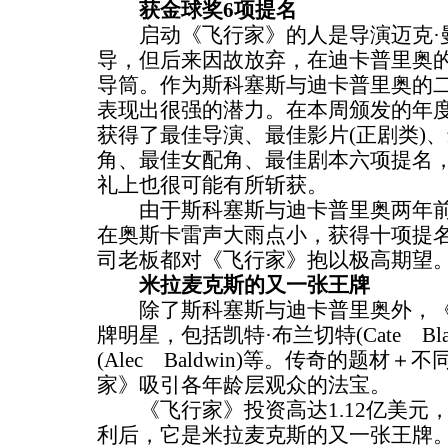
获金球奖6项提名
启动《飞行家》的人是导演迈克·
导，但后来因故放弃，在迪卡普里奥
导筒。作为斯科塞斯与迪卡普里奥的
表现出很强的潜力。在本周颁发的年
获得了最佳导演、最佳影片(正剧类)
角、最佳女配角、最佳剧本六项提名
礼上也很可能有所斩获。
由于斯科塞斯与迪卡普里奥两年前
在奥斯卡雷声大雨点小，获得十项提
司老板都对《飞行家》抱以极高期望
米拉麦克斯的又一张王牌
除了斯科塞斯与迪卡普里奥外，《
牌明星，包括凯特·布兰切特(Cate Blan
(Alec Baldwin)等。传奇的题
家》吸引各年龄层观众的法宝。
《飞行家》投资高达1.12亿美元
利后，它是米拉麦克斯的又一张王牌