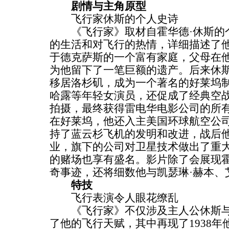
剧情与主角原型
飞行家休斯的个人史诗
《飞行家》取材自霍华德·休斯的
的生活和对飞行的热情，详细描述了
于德克萨斯的一个富有家庭，父母在
为他留下了一笔巨额的遗产。后来休斯
移居洛杉矶，成为一个著名的好莱坞制
哈露等年轻女演员，还促成了经典空
拍摄，最终获得雷电华电影公司的所
在好莱坞，他还入主美国环球航空公
持了蓝云杉飞机的发明和改进，战后
业，旗下的公司对卫星技术做出了重
的赌场也享有盛名。影片除了会展现霍
奇事迹，还将细数他与凯瑟琳·赫本、
特技
飞行表演令人眼花缭乱
《飞行家》不仅涉及主人公休斯与
了他的飞行天赋，其中再现了1938