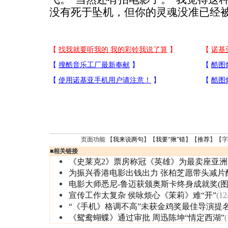
没有死于坠机，但你的灵魂没准已经被
页面功能 【
我来说两句
】【
我要“揪”错
】【
推荐
】【字
■
相关链接
《史莱克2》票房称冠《英雄》为最卖座亚洲
为振兴香港电影出钱出力 张柏芝愿带头减片
电影大师悉尼-鲁迈获颁奥斯卡终身成就奖(图
宣传工作太复杂 侯咏烦心《茉莉》难“开”
(12
“《手机》格调不高”未获金鸡奖最佳导演提
《鸳鸯蝴蝶》通过审批 周迅陈坤“情定西湖”
(