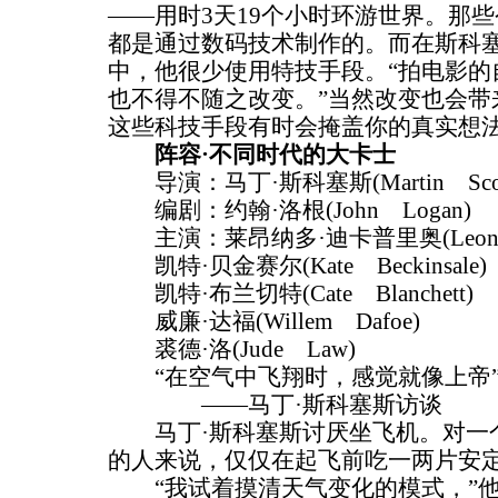
——用时3天19个小时环游世界。那
都是通过数码技术制作的。而在斯科塞
中，他很少使用特技手段。“拍电影的
也不得不随之改变。”当然改变也会带
这些科技手段有时会掩盖你的真实想法。
阵容·不同时代的大卡士
导演：马丁·斯科塞斯(Martin Scors
编剧：约翰·洛根(John Logan)
主演：莱昂纳多·迪卡普里奥(Leonardo
凯特·贝金赛尔(Kate Beckinsale)
凯特·布兰切特(Cate Blanchett)
威廉·达福(Willem Dafoe)
裘德·洛(Jude Law)
“在空气中飞翔时，感觉就像上帝
——马丁·斯科塞斯访谈
马丁·斯科塞斯讨厌坐飞机。对一
的人来说，仅仅在起飞前吃一两片安
“我试着摸清天气变化的模式，”他