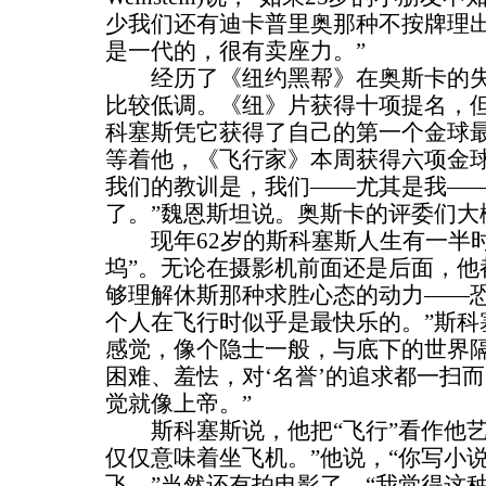
少我们还有迪卡普里奥那种不按牌理
是一代的，很有卖座力。”
经历了《纽约黑帮》在奥斯卡的失
比较低调。《纽》片获得十项提名，
科塞斯凭它获得了自己的第一个金球最
等着他，《飞行家》本周获得六项金球
我们的教训是，我们——尤其是我—
了。”魏恩斯坦说。奥斯卡的评委们大
现年62岁的斯科塞斯人生有一半时
坞”。无论在摄影机前面还是后面，他
够理解休斯那种求胜心态的动力——恐
个人在飞行时似乎是最快乐的。”斯科
感觉，像个隐士一般，与底下的世界
困难、羞怯，对‘名誉’的追求都一扫
觉就像上帝。”
斯科塞斯说，他把“飞行”看作他艺
仅仅意味着坐飞机。”他说，“你写小
飞。”当然还有拍电影了。“我觉得这