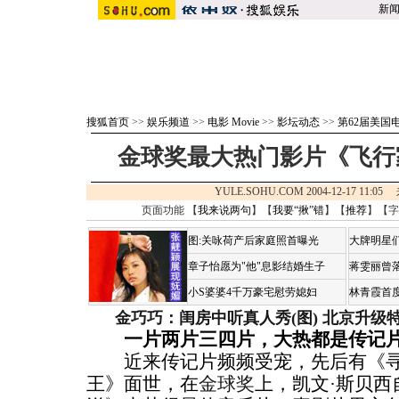
新
搜狐首页
>>
娱乐频道
>>
电影 Movie
>>
影坛动态
>>
第62届美国
金球奖最大热门影片《飞行
YULE.SOHU.COM 2004-12-17 11:0
页面功能 【
我来说两句
】【
我要“揪”错
】【
推荐
】【字
图:关咏荷产后家庭照首曝光
大牌明星们
章子怡愿为"他"息影结婚生子
蒋雯丽曾
小S婆婆4千万豪宅慰劳媳妇
林青霞首
金巧巧：闺房中听真人秀(图)
北京升级
一片两片三四片，大热都是传记
近来传记片频频受宠，先后有《寻
王》面世，在
金球奖
上，凯文·斯贝