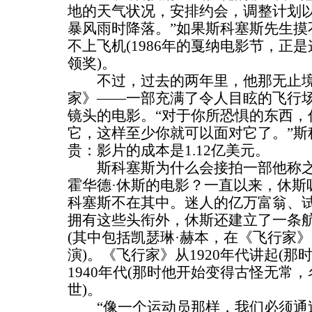
地的天气状况，安排约会，调整计划
暴风雨时降落。”如果斯科塞斯先生摸
不上飞机(1986年的戛纳电影节，正
领奖)。
不过，过去的两年里，他那无止境
家》——一部充满了令人目眩的飞行
镜头的电影。“对于你所恐惧的东西，
它，这样至少你就可以面对它了。”斯
贵：影片的成本是1.12亿美元。
斯科塞斯为什么会接拍一部他称之为
霍华德·休斯的电影？一直以来，休斯
科塞斯不在其中。迷人的亿万富翁、
拥有这些头衔外，休斯还建立了一条
(其中包括凯瑟琳·赫本，在《飞行家
演)。《飞行家》从1920年代讲起(那
1940年代(那时他开始变得古怪无常，
世)。
“像一个运动员那样，我们必须通