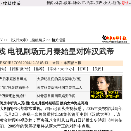
新闻
-
体育
-
娱乐
-
财经
-
IT
-
汽车
-
房产
-
女人
-
短信
-
彩信
-
TV
>>
《汉武大帝》_搜狐娱乐
>>
相关报道
戏 电视剧场元月秦始皇对阵汉武帝
E.SOHU.COM 2004-12-08 05:13 来源：
华西都市报
两句
】【
我要“揪”错
】【
推荐
】【字体：
大
中
小
】【
打印
】 【
关闭
】
荷产后家庭照首曝光
大牌明星们的卖身契曝光(图)
"他"息影结婚生子
蒋雯丽曾落榜张国立曾当工人
4千万豪宅慰劳媳妇
林青霞首度回应婚变传闻
闺房中听真人秀(图)
北京升级特别唱区 搜狗女声海选再启
的推出都非常重视。昨日记者从央视获悉，2005年央视将以两部
。元月2日，央视一套将隆重推出58集长篇历史剧《汉武大帝》，该
黄金时段电视剧档；而央视八套则从12月21日起推出史诗剧《荆轲传
初。2005年的荧屏硝烟将从两大帝王的对阵中点燃。