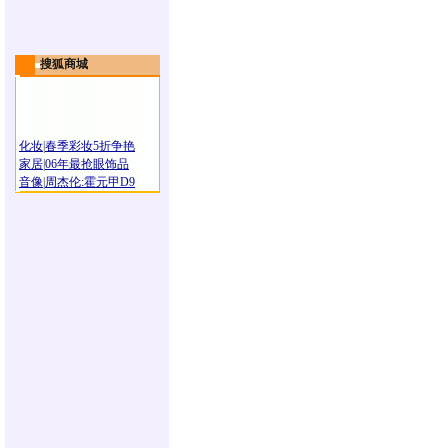
搜狐商城
化妆
|
春季彩妆5折争艳
家居
|
06年最抢眼饰品
音像
|
周杰伦:霍元甲D9