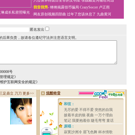
·
八位保养得面目全非的女明星
张靓颖走秀输给周迅
·
我音我秀
-
锵锵揭露假币骗局
CrazySoccer 卢正雨
之琳成长私密照曝光
·
网友原创视频四部曲
过年了您该休息了
九曲黄河
匿名发出
的后果负责，故请各位遵纪守法并注意语言文明。
0008号
务管理规定》
于维护互联网安全的规定》