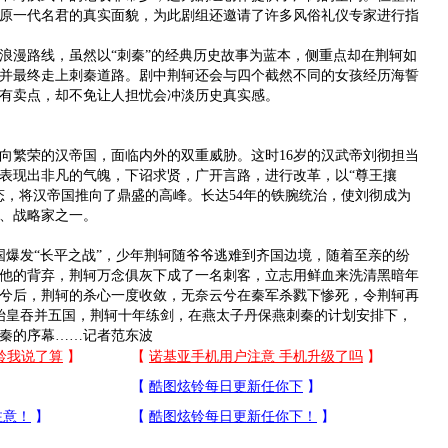
原一代名君的真实面貌，为此剧组还邀请了许多风俗礼仪专家进行指
漫路线，虽然以“刺秦”的经典历史故事为蓝本，侧重点却在荆轲如
并最终走上刺秦道路。剧中荆轲还会与四个截然不同的女孩经历海誓
有卖点，却不免让人担忧会冲淡历史真实感。
繁荣的汉帝国，面临内外的双重威胁。这时16岁的汉武帝刘彻担当
表现出非凡的气魄，下诏求贤，广开言路，进行改革，以“尊王攘
态，将汉帝国推向了鼎盛的高峰。长达54年的铁腕统治，使刘彻成为
、战略家之一。
爆发“长平之战”，少年荆轲随爷爷逃难到齐国边境，随着至亲的纷
他的背弃，荆轲万念俱灰下成了一名刺客，立志用鲜血来洗清黑暗年
兮后，荆轲的杀心一度收敛，无奈云兮在秦军杀戮下惨死，令荆轲再
秦始皇吞并五国，荆轲十年练剑，在燕太子丹保燕刺秦的计划安排下，
秦的序幕……记者范东波