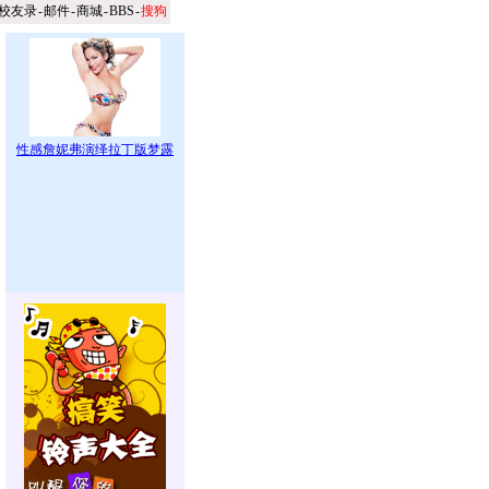
校友录
-
邮件
-
商城
-
BBS
-
搜狗