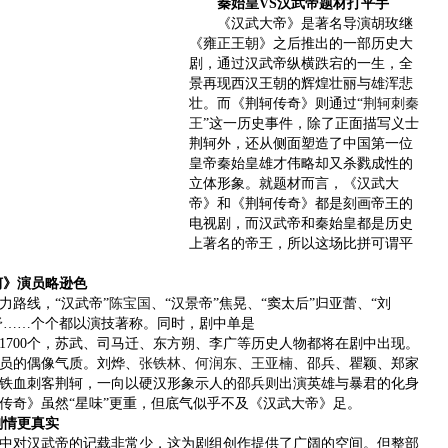
秦始皇VS汉武帝题材打平手
《汉武大帝》是著名导演胡玫继
《雍正王朝》之后推出的一部历史大
剧，通过汉武帝纵横跌宕的一生，全
景再现西汉王朝的辉煌壮丽与雄浑悲
壮。而《荆轲传奇》则通过“
荆轲刺秦
王
”这一历史事件，除了正面描写义士
荆轲外，还从侧面塑造了中国第一位
皇帝秦始皇雄才伟略却又杀戮成性的
立体形象。就题材而言，《汉武大
帝》和《荆轲传奇》都是刻画帝王的
电视剧，而汉武帝和秦始皇都是历史
上著名的帝王，所以这场比拼可谓平
轲》演员略逊色
路线，“汉武帝”
陈宝国
、“汉景帝”焦晃、“窦太后”归亚蕾、“刘
舒
……个个都以演技著称。同时，剧中单是
00个，苏武、司马迁、东方朔、李广等历史人物都将在剧中出现。
员的偶像气质。刘烨、
张铁林
、
何润东
、
王亚楠
、邵兵、瞿颖、郑家
铁血刺客荆轲，一向以硬汉形象示人的邵兵则出演英雄与暴君的化身
传奇》虽然“星味”更重，但底气似乎不及《汉武大帝》足。
剧情更真实
对汉武帝的记载非常少，这为剧组创作提供了广阔的空间。但整部