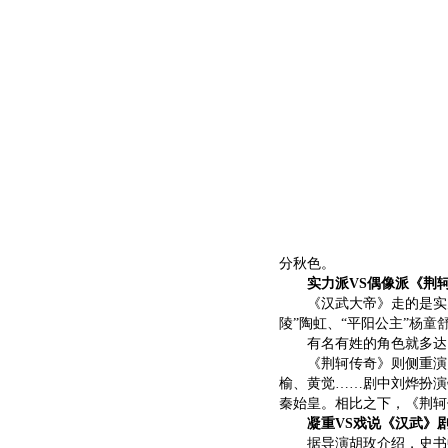
分秋色。
实力派VS偶像派《荆
《汉武大帝》走的是实力
陵”陶虹、“平阳公主”
杨童
有名有姓的角色就多达17
《荆轲传奇》则侧重演
榆、黄觉……剧中刘烨扮演
秦始皇。相比之下，《荆轲
凝重VS戏说《汉武》
据导演胡玫介绍，史书中