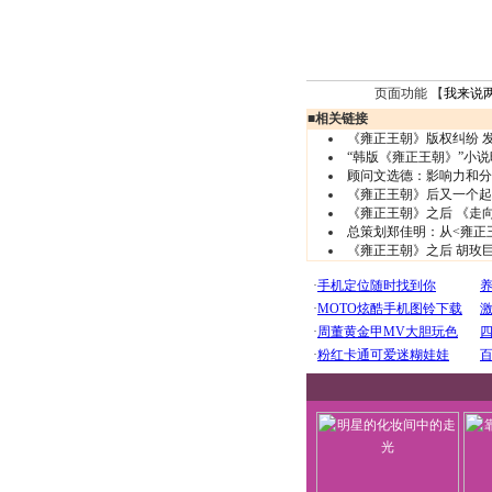
页面功能 【
我来说
■
相关链接
《雍正王朝》版权纠纷 
“韩版《雍正王朝》”小
顾问文选德：影响力和分
《雍正王朝》后又一个起
《雍正王朝》之后 《走
总策划郑佳明：从<雍正
《雍正王朝》之后 胡玫