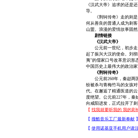
《汉武大帝》追求的还是还
导。
《荆轲传奇》走的则是浪
何从善良的普通人成为刺客
山盟。浪漫的
爱情故事
固然
剧情链接
《汉武大帝》
公元前一世纪，初步走向
起了振兴大汉的使命。刘彻
夷”的儒家口号改革意识形
中国历史上最伟大的政治家
《荆轲传奇》
公元前260年，秦赵两国
纷被杀与青梅竹马的女孩对
代。在邂逅了精通医道的云
度绝望。公元前227年，
向咸阳进发，正式拉开了刺