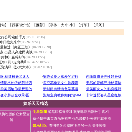
两句
】【
我要“揪”错
】【
推荐
】【字体：
大
中
小
】【
打印
】 【
关闭
】
发行公司索赔千万
(05/11 08:36)
说昨日抢先来华
(08/26 09:51)
量超过《雍正王朝》
(04/29 12:20)
点 出品人高建民访谈
(04/29 12:13)
向共和》赢得好评
(04/29 11:55)
王朝>到<走向共和>
(04/22 10:52)
巨资演绎《汉武大帝》
(03/02 10:02)
娱乐天天精选
·
明星新闻
-
笔笔暗指春春壮阳
|
梁咏琪自剖分手真相
·
章子怡中田英寿亲密看秀
|
张靓颖提起黄健翔就变脸
·
娱乐社区
-
看明星牙齿揭露明星另一面
夫妻吵架