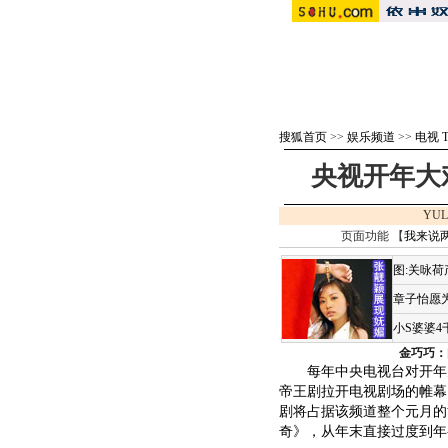
搜狐首页
>>
娱乐频道
>>
电视 
央视开年大
YUL
页面功能 【
我来说
图:关咏
章子怡愿为
小S婆婆
金巧巧：
每年中央电视台对开年大剧
帝王剧拉开电视剧场的帷幕
剧将占据该频道整个元月的
奇》，从年末直接过度到年