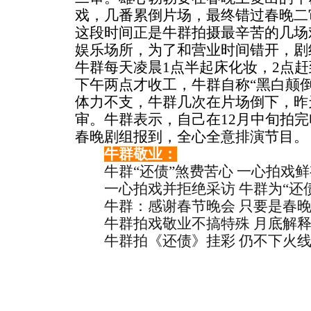
戏，几番累倒片场，最终错过春晚二
这段时间正是牛群拍摄最辛苦的几场
娱乐场所，为了和营业时间错开，剧
牛群每天凌晨1点半起床化妆，2点
下午两点才收工，牛群自称“黑白颠
体力不支，牛群几次在片场倒下，昨
审。牛群表示，自己在12月中旬拍
春晚剧组报到，全心全意排演节目。
牛群敬业：
牛群“还债”煞费苦心 一心拍戏鲜
一心拍戏并拒绝采访 牛群为“还
牛群：感谢春节晚会 只要是春
牛群拍戏敬业不搞特殊 月底解释
牛群拍《还债》挂彩 仍不下火线