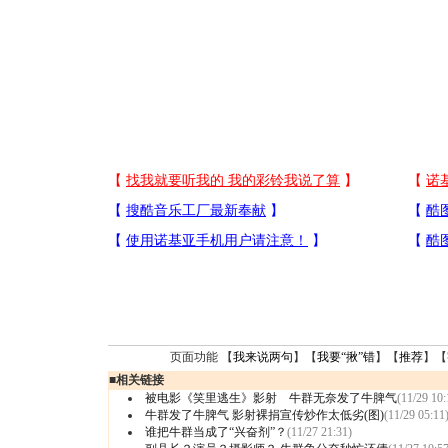
页面功能 【
我来说两句
】【
我要“揪”错
】【
推荐
】【
■
相关链接
被电影《笑里逃生》影射 牛群无奈发了牛脾气
(11/29 10:
牛群发了牛脾气 影射裸捐宣传炒作太低劣(图)
(11/29 05:11
谁把牛群当成了“兴奋剂”？
(11/27 21:31)