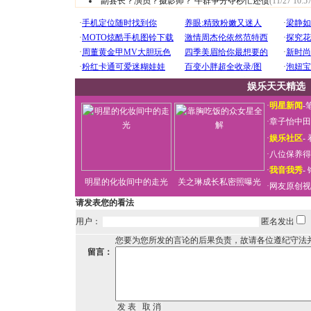
副县长？演员？摄影师？ 牛群争分夺秒忙还债
(11/27 10:57
娱乐天天精选
·
明星新闻
-
·
章子怡中田
·
娱乐社区
-
·
八位保养得
·
我音我秀
-
明星的化妆间中的走光
关之琳成长私密照曝光
·
网友原创视
请发表您的看法
用户：
匿名发出
您要为您所发的言论的后果负责，故请各位遵纪守法
留言：