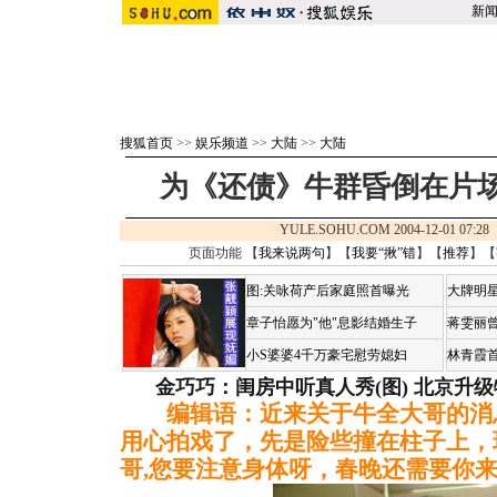
新
搜狐首页
>>
娱乐频道
>>
大陆
>>
大陆
为《还债》牛群昏倒在片场
YULE.SOHU.COM 2004-12-01 07
页面功能 【
我来说两句
】【
我要“揪”错
】【
推荐
】【
图:关咏荷产后家庭照首曝光
大牌明星
章子怡愿为"他"息影结婚生子
蒋雯丽
小S婆婆4千万豪宅慰劳媳妇
林青霞
金巧巧：闺房中听真人秀(图)
北京升级
编辑语：近来关于牛全大哥的消
用心拍戏了，先是险些撞在柱子上，
哥,您要注意身体呀，春晚还需要你来呢