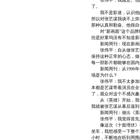
张伟平：我愿意。他的
了。
我不是影迷，认识他的
所以对张艺谋我谈不上崇
那种认真和勤奋。他很自
对“新画面”这个品牌
但是好莱坞没有不知道新
新闻周刊：现在新画面
张伟平：自从做张艺谋
保持这种正常的心态，做
每一部影片都能够在国内
新闻周刊：从1996年
场是为什么？
张伟平：我不太参加影
本都是艺谋带着演员在全
了，观众对这个不感兴趣
从《英雄》开始，我们
我就被张艺谋从幕后逼到
新闻周刊：做出《英雄
张伟平：我觉得首先
像这次《十面埋伏》
坐车，我想感受一下整个
小时，不断地在听到周围