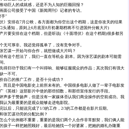
动巨人的成就感，还是不为人知的巨额回报？
画面公司接受了中国《新闻周刊》记者的专访。
手”
伏
》安排在7月公映，各方面都为你空出这个档期，这是你攻关的结果
局口头通知，原则上6月底至8月初暑期档将不引进国外分账大片)
片要安排在这个档期，但是听说(《十面埋伏》在这个档期)很多都另
无可厚非。我还觉得孤单了，没有竞争对手。
艺谋一开始与你合作，就想做成大片吗？
有这个想法了，我们一直在等机会 剧本。因为张艺谋的剧本可能需
间。
得归功于我们有一个叫得响、能够征服观众的作品；其次我们有强大
缺一不可。
自己的推广工作，是否十分成功？
而且是中国电影史上前所未有的。中国很多电影人做了一辈子电影发
广《英雄》这部影片中使的那些招数，和那些宣传发行的手段。
声多于赞扬声，但是没有一家媒体否认我们商业操作的空前成功。我
我认为最重要的是观众能够走进电影院。
后，只能说完成了1/3的工作，2/3的工作都是在影片后期。
张艺谋功劳的分配比例？
么个比例都不重要，重要的是我们两个人合作非常默契，我们俩人能
的孩子一样把她照顾好，最后给她找一个好婆家，把她的婚礼办隆重