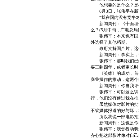
他想要的是什么？是推
6月3日，张伟平在新
“我在国内没有竞争对
新闻周刊：《
十面埋
么？(5月中旬，广电总
张伟平：本来也有国产
外选择了其他档期。
政府支持国产片，这个
新闻周刊：事实上，张
张伟平：那时我们已经
要三到四年，或者更长时
《英雄》的成功，首先
商业操作的推动，这两个
新闻周刊：你自我评价
张伟平：可以这么讲。
行，他们没有使过我在推
虽然媒体对影片的批评
不管媒体报道的好与坏，
所以我说一部电影拍完以
新闻周刊：这也是你和
张伟平：我觉得功劳怎
齐心把这部影片像对自己