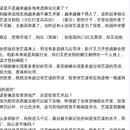
是不是越来越多地考虑商业元素了？
媒体说现在他越来越不像艺术家，越来越像个商人了。这听起来很尖
艺谋当初拍《
大红灯笼高高挂
》、《
菊豆
》那些片子，尽管在国外拿了
不买账，太曲高和寡了。当时还有人说张艺谋是为了得奖，给国外评委
，想着市场了，拍出《英雄》，创造国内2.5亿元票房，却又说他
部放在张艺谋身上，而没有多选择几位导演；影片又几乎把成败全部
”上。电影本来就是风险行业，你们又把全部的赌注都押在一个人身上，
谋才思枯竭呢？
国能够出现更多更好的导演，甚至能够出现更多超过张艺谋的导演。
括大陆、香港和台湾。
投资，既然没有超过张艺谋的导演，投资张艺谋肯定就是惟一规避风
的成功”
更像是投资房地产，还是投资艺术品？
为那些东西最后都可以留下实物，即便赔了也有货物留在手里。投资
拷贝以外，什么也没有。这与其他的投资不能相提并论。艺谋是我最愉
多部影片，你投进几个亿，最后被大家记住的却是张艺谋的名字，而
面”，你心里平衡吗？