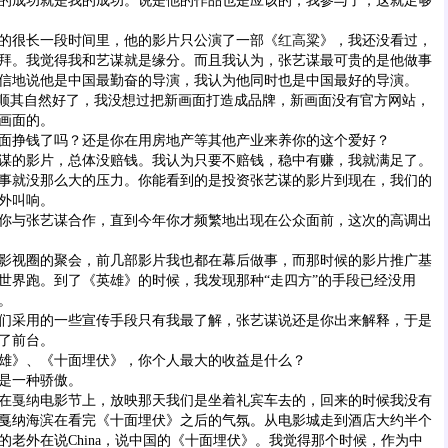
成功就是我的成功。说是他的作品也是应该的，我参与了，这就足够
很长一段时间里，他的影片只公演了一部《
红高粱
》，我还没看过，
拜。我觉得我和艺谋就是缘分。而且我认为，张艺谋最可贵的是他做事
信地说他是中国最勤奋的导演，我认为他同时也是中国最好的导演。
顺其自然好了，我没想过把新画面打造成品牌，新画面没有官方网站，
画面的。
挣钱了吗？还是你在用房地产等其他产业来养你的这个爱好？
的影片，总体没赔钱。我认为只要不赔钱，稳中有赚，我就满足了。
事就没那么大的压力。你能看到的是投资张艺谋的影片到现在，我们的
外叫响。
你与张艺谋合作，直到今年你才频繁地出现在公众面前，这次的高调出
视圈的聚会，前几部影片我也都在幕后做事，而那时候的影片推广基
世界跑。到了《英雄》的时候，我发现那种“走四方”的手段已经没用
。
采用的一些宣传手段只有我最了解，张艺谋说还是你出来解释，于是
了前台。
》、《十面埋伏》，你个人最大的收益是什么？
是一种骄傲。
在
戛纳
电影节上，放映那天我们是坐着礼宾车去的，回来的时候我没有
戛纳海滨在看完《十面埋伏》之后的气氛。从电影城走到酒店大约半个
的老外在说China，说中国的《十面埋伏》。我觉得那个时候，作为中