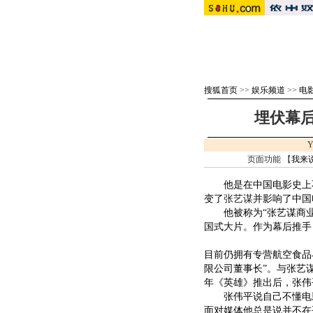
搜狐首页
>>
娱乐频道
>>
电
埋伏幕
Y
页面功能 【
我来
他是在中国电影史上不
变了
张艺谋
并影响了中国
他被称为“张艺谋商业
国式大片。作为幕后推手
目前仍拥有专营航空食品
限公司董事长”。与张艺
年《英雄》推出后，张伟
张伟平说自己不懂电影，
面对媒体他总是说并不在