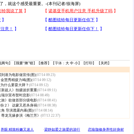
，就这个感受最重要。-(本刊记者/徐海屏)
说两句
】【
我要“揪”错
】【
推荐
】【字体：
大
中
小
】【
打印
】 【
关闭
】
斌到港为电影做宣传(图)
(07/14 09:23)
 金慧秀精疲力竭(图)
(07/14 09:12)
人为什么要耍大牌？
(07/14 09:12)
《新超人》拍摄波折重重
(07/14 09:11)
法瑞尔宣布暂时息影
(07/14 08:49)
之旅》欲做首部分级电影
(07/14 08:41)
份２》 达蒙又惹杀身祸
(07/14 08:38)
角 导演透露内幕(图)
(07/14 08:14)
 尊龙无缘参演《梅兰芳》
(07/13 22:37)