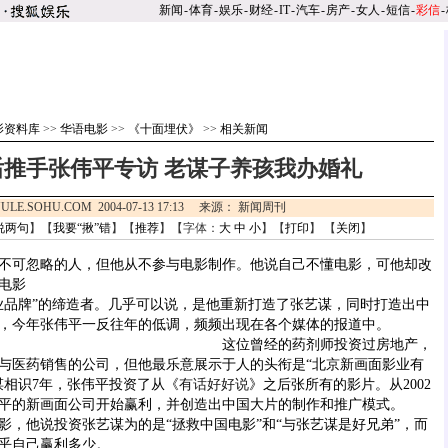
新闻
-
体育
-
娱乐
-
财经
-
IT
-
汽车
-
房产
-
女人
-
短信
-
彩信
-
影资料库
>>
华语电影
>>
《十面埋伏》
>>
相关新闻
后推手张伟平专访 老谋子养孩我办婚礼
ULE.SOHU.COM 2004-07-13 17:13 来源： 新闻周刊
说两句
】【
我要“揪”错
】【
推荐
】【字体：
大
中
小
】【
打印
】 【
关闭
】
可忽略的人，但他从不参与电影制作。他说自己不懂电影，可他却改
电影
品牌”的缔造者。几乎可以说，是他重新打造了张艺谋，同时打造出中
，今年张伟平一反往年的低调，频频出现在各个媒体的报道中。
这位曾经的药剂师投资过房地产，
与医药销售的公司，但他最乐意展示于人的头衔是“北京新画面影业有
谋相识7年，张伟平投资了从《
有话好好说
》之后张所有的影片。从2002
平的新画面公司开始赢利，并创造出中国大片的制作和推广模式。
他说投资张艺谋为的是“拯救中国电影”和“与张艺谋是好兄弟”，而
乎自己赢利多少。