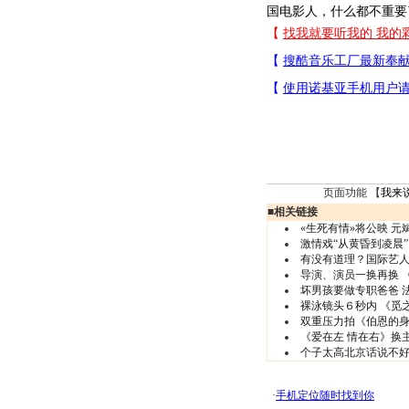
国电影人，什么都不重要了
页面功能 【
我来
■
相关链接
«生死有情»将公映 元
激情戏“从黄昏到凌晨”
有没有道理？国际艺
导演、演员一换再换 
坏男孩要做专职爸爸 
裸泳镜头６秒内 《觅
双重压力拍《伯恩的身
《爱在左 情在右》换主
个子太高北京话说不好