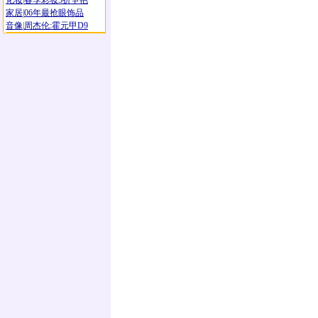
化妆
|
春季彩妆5折争艳
家居
|
06年最抢眼饰品
音像
|
周杰伦:霍元甲D9