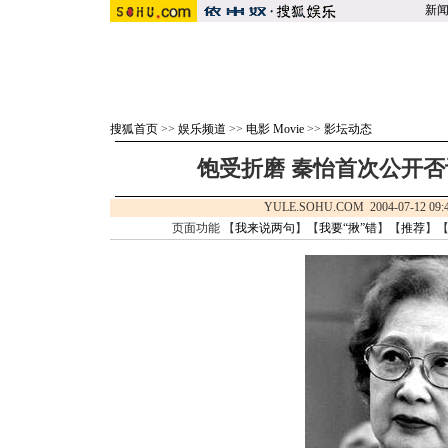
新
搜狐首页
>>
娱乐频道
>>
电影 Movie
>>
影坛动态
饱受折磨 秦怡首次公开否认
YULE.SOHU.COM 2004-07-12
页面功能 【
我来说两句
】【
我要“揪”错
】【
推荐
】