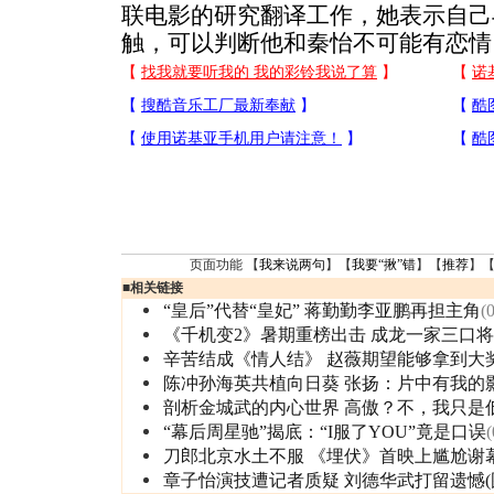
联电影的研究翻译工作，她表示自己
触，可以判断他和秦怡不可能有恋情
页面功能 【
我来说两句
】【
我要“揪”错
】【
推荐
】
■
相关链接
“皇后”代替“皇妃” 蒋勤勤李亚鹏再担主角
(
《千机变2》暑期重榜出击 成龙一家三口
辛苦结成《情人结》 赵薇期望能够拿到大
陈冲孙海英共植向日葵 张扬：片中有我的
剖析金城武的内心世界 高傲？不，我只是
“幕后周星驰”揭底：“I服了YOU”竟是口误
(
刀郎北京水土不服 《埋伏》首映上尴尬谢
章子怡演技遭记者质疑 刘德华武打留遗憾(