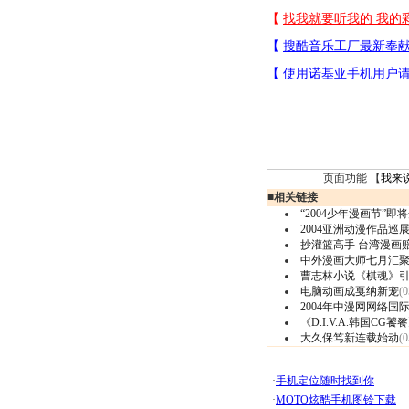
页面功能 【
我来
■
相关链接
“2004少年漫画节”即
2004亚洲动漫作品巡
抄灌篮高手 台湾漫画赔
中外漫画大师七月汇
曹志林小说《棋魂》
电脑动画成戛纳新宠
(0
2004年中漫网网络国
《D.I.V.A.韩国C
大久保笃新连载始动
(0