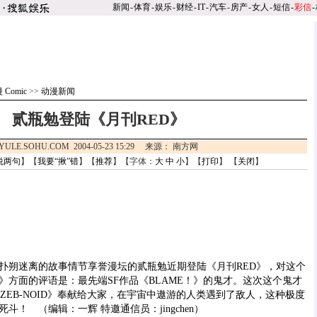
新闻
-
体育
-
娱乐
-
财经
-
IT
-
汽车
-
房产
-
女人
-
短信
-
彩信
-
 Comic
>>
动漫新闻
贰瓶勉登陆《月刊RED》
YULE.SOHU.COM 2004-05-23 15:29 来源： 南方网
说两句
】【
我要“揪”错
】【
推荐
】【字体：
大
中
小
】【
打印
】 【
关闭
】
朔迷离的故事情节享誉漫坛的贰瓶勉近期登陆《月刊RED》，对这个
》方面的评语是：最先端SF作品《BLAME！》的鬼才。这次这个鬼才
ZEB-NOID》奉献给大家，在宇宙中遨游的人类遇到了敌人，这种极度
！ （编辑：一辉 特邀通信员：jingchen）