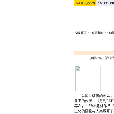
搜狐首页
>>
娱乐频道
>>
动漫
页面功能 【
我来
以惊世骇俗的画风，扑
前卫的作者，《月刊RED
再次以一部SF题材作品《
进化的怪物与人类展开了死斗