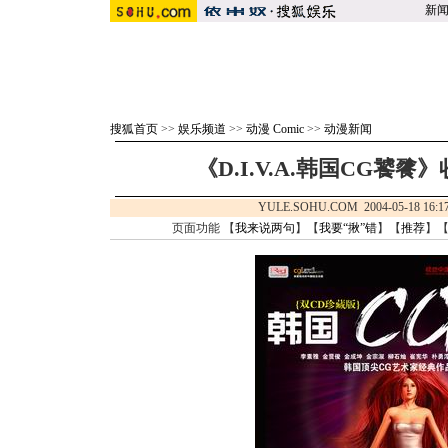
新
搜狐首页
>>
娱乐频道
>>
动漫 Comic
>>
动漫新闻
《D.I.V.A.韩国CG饕
YULE.SOHU.COM 2004-05-18 
页面功能 【
我来说两句
】【
我要“揪”错
】【
推荐
】