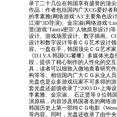
录了二十几位在韩国享有盛誉的顶尖
作品：作者包括国内广大CG爱好者
的李素雅(网络游戏‘A3’主要角色设
江湖”3D导演)、金宗淑(网络游戏‘Lin
贤(游戏‘Tantra密宗’人物原形设
设计、游戏场景设计、数字插画、C
设计和数字设计等各ＣＧ艺术设计领
容。一盘在手，韩国顶尖ＣＧ艺术家
《D.I.V.A.韩国CG饕餮》多媒体
段，提供了精心制作的人性化的交互
具，读者可以细致入微地查看研究作
构等等。相信国内广大ＣＧ从业人员
光盘也是众多游戏玩家不可多得的游
套光盘还超值收录了“2003 D+上
李素雅、金宗淑、 石正贤等９位韩
演原稿，内容涉及韩国著名的网络游
韩国历史上第一部纯ＣＧ电影《Wonder
等内容。同时，光盘还收录了由中央