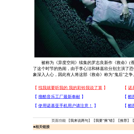
被称为《异度空间》续集的罗志良新作《救命》(香港
了这个时节的热闹，由于李心洁和林嘉欣分别主演了恐
象深入人心，因此有人将这部《救命》称为“鬼后”之争
页面功能 【
我来说两句
】【
我要“揪”错
】【
推荐
】
■
相关链接