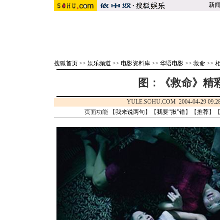
新
搜狐首页
>>
娱乐频道
>>
电影资料库
>>
华语电影
>>
救命
>>
图：《救命》精彩
YULE.SOHU.COM 2004-04-29 0
页面功能 【
我来说两句
】【
我要“揪”错
】【
推荐
】