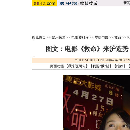
新
搜狐首页
>>
娱乐频道
>>
电影资料库
>>
华语电影
>>
救命
>>
图文：电影《救命》来沪造势 
YULE.SOHU.COM 2004-04-28 0
页面功能 【
我来说两句
】【
我要“揪”错
】【
推荐
】