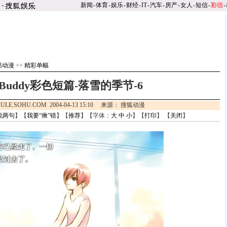
新闻
-
体育
-
娱乐
-
财经
-
IT
-
汽车
-
房产
-
女人
-
短信
-
彩信
-
酷动漫
>>
精彩单幅
Buddy彩色短篇-落雪的季节-6
ULE.SOHU.COM 2004-04-13 15:10 来源： 搜狐动漫
说两句
】【
我要“揪”错
】【
推荐
】【字体：
大
中
小
】【
打印
】 【
关闭
】