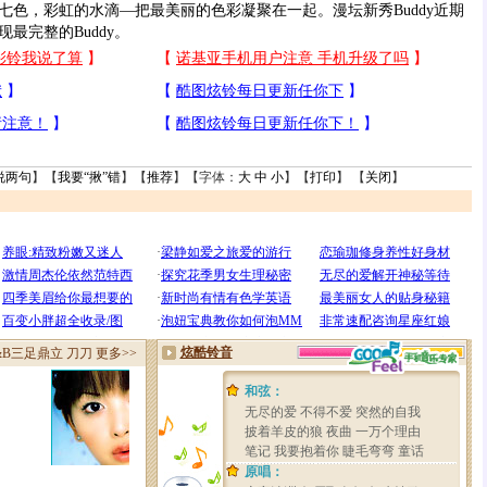
，彩虹的水滴—把最美丽的色彩凝聚在一起。漫坛新秀Buddy近期
最完整的Buddy。
说两句
】【
我要“揪”错
】【
推荐
】【字体：
大
中
小
】【
打印
】 【
关闭
】