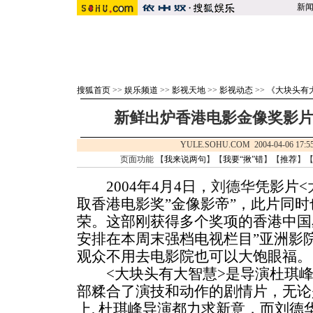
新
搜狐首页
>>
娱乐频道
>>
影视天地
>>
影视动态
>>
《大块头有
新鲜出炉香港电影金像奖影
YULE.SOHU.COM 2004-04-06 1
页面功能 【
我来说两句
】【
我要“揪”错
】【
推荐
】
2004年4月4日，
刘德华
凭影片<
取香港电影奖”金像影帝”，此片同时
荣。这部刚获得多个奖项的香港中国
安排在本周末强档电视栏目”亚洲影
观众不用去电影院也可以大饱眼福。
<大块头有大智慧>是导演杜琪峰2
部糅合了演技和动作的剧情片，无论
上, 杜琪峰导演都力求新意，而刘