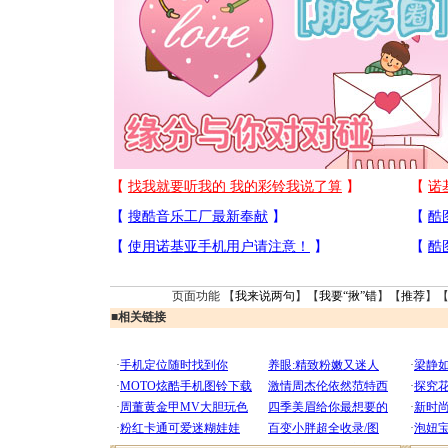
页面功能 【
我来说两句
】【
我要“揪”错
】【
推荐
】
■
相关链接