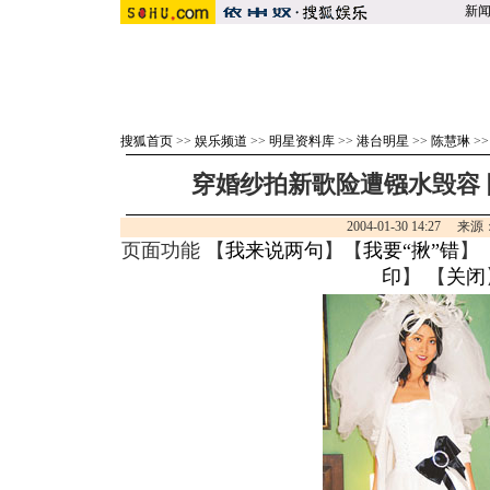
新
搜狐首页
>>
娱乐频道
>>
明星资料库
>>
港台明星
>>
陈慧琳
>
穿婚纱拍新歌险遭镪水毁容 
2004-01-30 14:27 
页面功能 【
我来说两句
】【
我要“揪”错
】
印
】 【
关闭