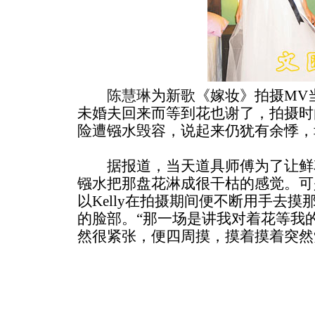
陈慧琳
为新歌《嫁妆》拍摄MV
未婚夫回来而等到花也谢了，拍摄时由
险遭镪水毁容，说起来仍犹有余悸，
据报道，当天道具师傅为了让鲜
镪水把那盘花淋成很干枯的感觉。可是
以Kelly在拍摄期间便不断用手去
的脸部。“那一场是讲我对着花等我
然很紧张，便四周摸，摸着摸着突然