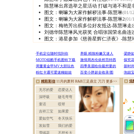
陈慧琳出席选举之星活动 打破与港不和是非
图文：喇嘛为大家作解秽法事-陈慧琳
(01/1
图文：喇嘛为大家作解秽法事-陈慧琳2
(01/
图文：梅艳芳出殡多位好友抵达-陈慧琳走
刘德华陈慧琳风光获奖 合唱张国荣名曲连
图文：港星参加《慈善星辉仁济夜》-陈慧