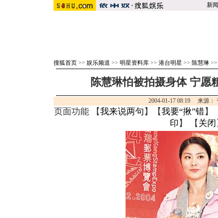
新
搜狐首页
>>
娱乐频道
>>
明星资料库
>>
港台明星
>>
陈慧琳
>
陈慧琳怕被拍摄身体 宁愿粗
2004-01-17 08:19 来
页面功能 【
我来说两句
】【
我要“揪”错
】
印
】 【
关闭