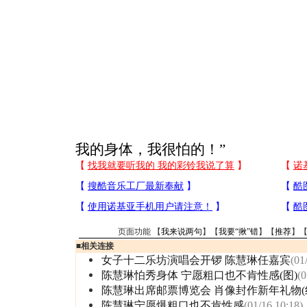
我的身体，我很怕的！”
页面功能 【
我来说两句
】【
我要“揪”错
】【
推荐
】
■
相关连接
女子十二乐坊演唱会开锣 陈慧琳任嘉宾
(01
陈慧琳怕秀身体 宁愿粗口也不肯性感(图)
(0
陈慧琳出席邮票博览会 肖像封作新年礼物(
陈慧琳宁愿爆粗口也不肯性感
(01/16 10:18)