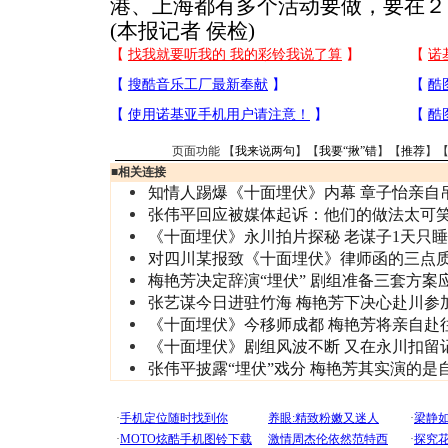
港、上海都有多个活动要做，要在２
(本报记者 侯检)
页面功能 【
我来说两句
】【
我要“揪”错
】【
推荐
】
■
相关连接
知情人踢爆《十面埋伏》内幕 章子怡亲自
张伟平回应被媒体起诉：他们的做法太可
《十面埋伏》永川拍片探秘 老谋子1天只睡
对四川某报致《十面埋伏》律师函的三点
梅艳芳决定辞演“埋伏” 剧组准备三套方案
张艺谋今日进驻竹海 梅艳芳下决心赴川参
《十面埋伏》今移师成都 梅艳芳将亲自赴往
《十面埋伏》剧组风波不断 又在永川扣留
张伟平披露“埋伏”戏分 梅艳芳其实演的是