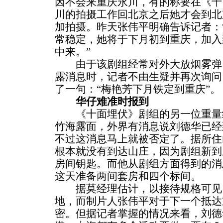
因不会来重庆永川，有的称要在《
十
川的拍摄工作回北京之后她才会到北
加拍摄。昨天张伟平明确告诉记者：
常稳定，她将于下月初到重庆，加入
中来。”
由于该剧组经常对外大放烟雾弹
露消息时，记者不由生疑并再次询问
了一句：“梅艳芳下月铁定到重庆”。
华仔难准时报到
《十面埋伏》剧组的另一位重量
竹海露面，外界有消息说刘德华已经
不过这消息马上就被否定了。据所住
根本就没有到达山庄，因为剧组新到
房间钥匙。而他从剧组方面得到的消
这天准备两间套房和四个标间。
据莫经理估计，以接待规格可见
地，而制片人张伟平对于下一个抵达
密。但据记者掌握的情况来看，刘德