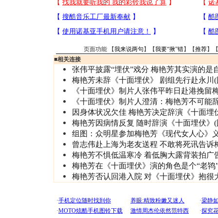
页面功能 【
我来说两句
】【
我要“揪”错
】【
推荐
】
■
相关连接
张伟平披露“埋伏”戏分 梅艳芳其实演的是
梅艳芳未辞《十面埋伏》 剧组先行赴永川(
《十面埋伏》制片人张伟平昨日赴港挽留
《十面埋伏》制片人澄清：梅艳芳不可能
因身体状况欠佳 梅艳芳决定辞演《十面埋
梅艳芳因病情反复 随时辞演《十面埋伏》(
组图：众明星参加梅艳芳《现代女人心》
曾志伟赴上海为老友送程 不敢将死讯告诉
梅艳芳不惧低温寒冷 着低胸大露背装拍广告
梅艳芳在《十面埋伏》演的角色是个“老鸨
梅艳芳否认回港入院 对《十面埋伏》抱很