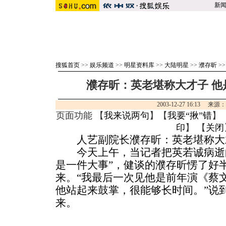
新
搜狐首页
>>
娱乐频道
>>
明星资料库
>>
大陆明星
>>
濮存昕
>
濮存昕：英老堪称大才子 他
2003-12-27 16:13 来
页面功能 【
我来说两句
】【
我要“揪”错
】
印
】 【
关闭
人艺副院长濮存昕：英老堪称大
今天上午，当记者把英若诚病逝的
是一件大事”，健谈的濮存昕愣了好
来。“我最后一次见他是前年演《蔡
他站起来鼓掌，很能够长时间。”说
来。