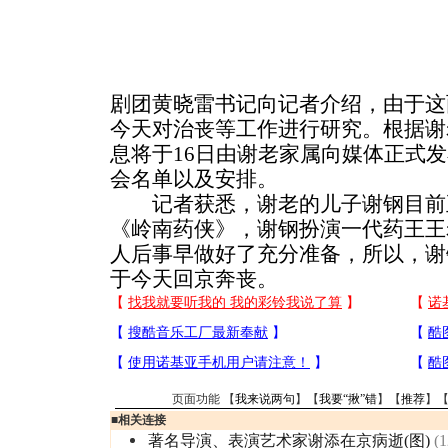
剧团黄晓雷书记向记者介绍，由于这
今天对治丧等工作进行研究。根据谢
息将于16日由谢老家属向媒体正式
会名单以及安排。
记者获悉，谢老的儿子谢钢目前
《岭南药侠》，谢钢扮演一代药王王
人后事早做好了充分准备，所以，谢
于今天回京奔丧。
页面功能 【
我来说两句
】【
我要“揪”错
】【
推荐
】
■
相关连接
著名导演、表演艺术家谢添在京病逝(图)
(1