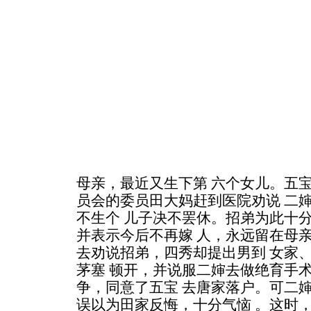
母亲，最近又生下第 六个女儿。五
员会的委员田大妈赶到医院劝说 二
不生个 儿子决不罢休。招弟为此十
并表示今后不再嫁 人，永远留在母
去劝说招弟，四秀却提出男到 女家
茅塞 顿开，并说服二婶去做绝育手
争，同意了五宝 去唐家落户。可二
误以为田家反悔，十分气恼 。这时