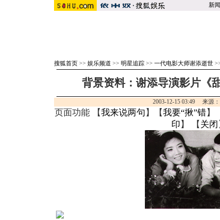
新
搜狐首页
>>
娱乐频道
>>
明星追踪
>>
一代电影大师谢添逝世
>
背景资料：谢添导演影片《甜蜜
2003-12-15 03:49 来源
页面功能 【
我来说两句
】【
我要“揪”错
】
印
】 【
关闭