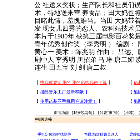
公 社送来奖状；生产队长和社员们误
术，特地送来营 养食品；田大妈也
目睹此情，羞愧难当。当田 大妈带
发 现女儿四秀的恋人、农科站技术
本片于1980年 获第三届电影百花奖最
青年优秀创作奖（李秀明 ） 编剧： 
黄心一 美术：陈兆明 作曲： 吕远、
剧中人 李秀明 唐招弟 马 琳 唐二婶 凌
连生 田五宝 刘 剑 唐二叔
页面功能 【
我来说两句
】【
我要“揪”错
】【
推荐
】
■
相关连接