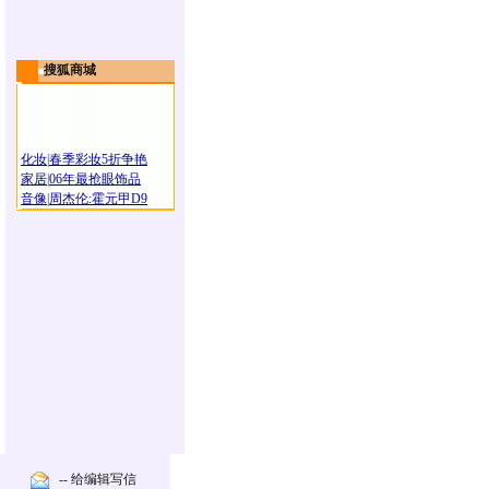
搜狐商城
化妆
|
春季彩妆5折争艳
家居
|
06年最抢眼饰品
音像
|
周杰伦:霍元甲D9
-- 给编辑写信