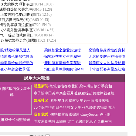
Ｓ大跳探戈 呵护有加
(08/14 10:08)
华康熙自爆情倾关之琳
(08/13 11:28)
马上带去割包皮(组图)
(08/12 12:16)
节目搞怪照曝光(图)
(08/05 09:45)
情舌吻喜极而泣(图)
(07/29 15:10)
小S意外泄漏孕事(图)
(06/16 14:55)
气 一提起他就倒胃口
(06/08 08:14)
超短裙险些走光(组图)
(11/21 17:25)
娱乐天天精选
·
明星新闻
-
笔笔暗指春春壮阳
|
梁咏琪自剖分手真相
·
章子怡中田英寿亲密看秀
|
张靓颖提起黄健翔就变脸
·
娱乐社区
-
看明星牙齿揭露明星另一面
夫妻吵架
·
八位保养得面目全非的女明星
张靓颖走秀输给周迅
·
我音我秀
-
锵锵揭露假币骗局
CrazySoccer 卢正雨
之琳成长私密照曝光
·
网友原创视频四部曲
过年了您该休息了
九曲黄河