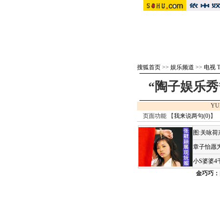
搜狐首页
>>
娱乐频道
>>
电视 
“陶子娱乐秀
YU
页面功能 【
我来说两句(
0
)
】 
图:关咏
章子怡愿为
小S婆婆
金巧巧：