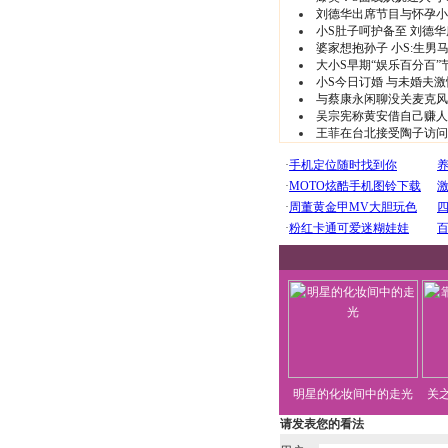
刘德华出席节目与怀孕小
小S肚子呵护备至 刘德
婆家想抱孙子 小S:生男
大小S早期“娱乐百分百”
小S今日订婚 与未婚夫激
与蔡康永闲聊没关麦克风 
吴宗宪称黄安借自己赚人
王菲在台北接受陶子访问 
明星的化妆间中的走光
关
请发表您的看法