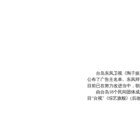
台岛东风卫视《
陶子
娱
公布了广告主名单。东风辩
目前已在努力改进当中，朝
由台岛18个民间团体成立
目“台视”《综艺旗舰》(