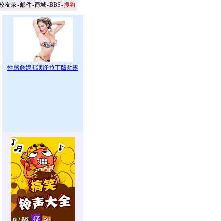
校友录
-
邮件
-
商城
-
BBS
-
搜狗