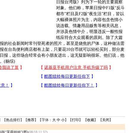
日报台湾版》列为下一轮的主要观察
对象。他们称，苹果日报中F1版“反斗
都市”栏目及F2版“夜生活”栏目，皆以
大幅裸体照片为主，内容包含色情小
说连载、情趣用品贩售等相关讯息，
并涉及色情中介，明显违反一般性报
纸应符合大众观看的原则。除了大篇
报的社会新闻时常刊登死者的照片，甚至是烧焦的尸体，这种做法需
报在台岛便利商店都有上架，只要花10台币就可以轻松买到，部分麦
日报，这些场合经常会有小朋友进出，这无疑影响很坏。他们说，他
(杨综)
】【
热点排行
】【
推荐
】【字体：
大
中
小
】【
打印
】 【
收藏
】 【
关闭
】
版“芙蓉姐姐”(图)
(08/18 11:32)