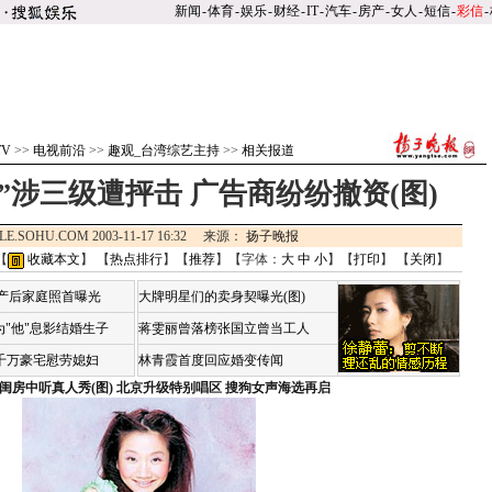
新闻
-
体育
-
娱乐
-
财经
-
IT
-
汽车
-
房产
-
女人
-
短信
-
彩信
-
TV
>>
电视前沿
>>
趣观_台湾综艺主持
>>
相关报道
”涉三级遭抨击 广告商纷纷撤资(图)
LE.SOHU.COM 2003-11-17 16:32 来源：
扬子晚报
【
收藏本文
】 【
热点排行
】【
推荐
】【字体：
大
中
小
】【
打印
】 【
关闭
】
荷产后家庭照首曝光
大牌明星们的卖身契曝光(图)
"他"息影结婚生子
蒋雯丽曾落榜张国立曾当工人
4千万豪宅慰劳媳妇
林青霞首度回应婚变传闻
闺房中听真人秀(图)
北京升级特别唱区 搜狗女声海选再启