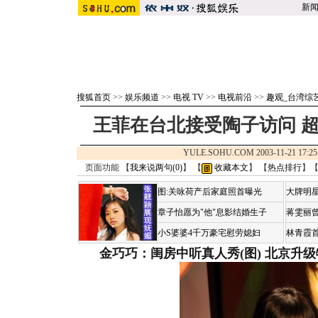
新
搜狐首页
>>
娱乐频道
>>
电视 TV
>>
电视前沿
>>
趣观_台湾综
王菲在台北接受陶子访问 超
YULE.SOHU.COM 2003-11-21 1
页面功能 【
我来说两句(
0
)
】 【
收藏本文
】 【
热点排行
】
图:关咏荷产后家庭照首曝光
大牌明星
章子怡愿为"他"息影结婚生子
蒋雯丽
小S婆婆4千万豪宅慰劳媳妇
林青霞
金巧巧：闺房中听真人秀(图)
北京升级