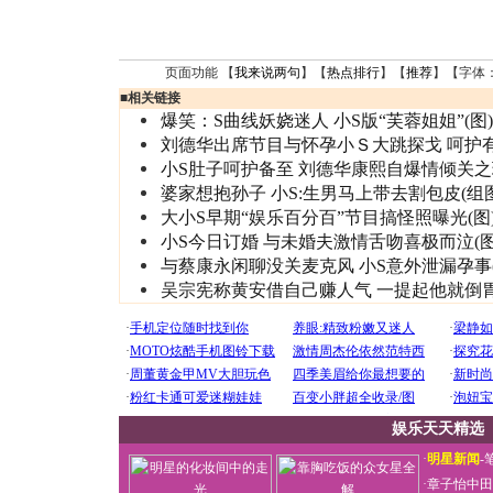
页面功能 【
我来说两句
】【
热点排行
】【
推荐
】【字体
■
相关链接
爆笑：S曲线妖娆迷人 小S版“芙蓉姐姐”(图)
刘德华出席节目与怀孕小Ｓ大跳探戈 呵护
小S肚子呵护备至 刘德华康熙自爆情倾关之
婆家想抱孙子 小S:生男马上带去割包皮(组图
大小S早期“娱乐百分百”节目搞怪照曝光(图
小S今日订婚 与未婚夫激情舌吻喜极而泣(图
与蔡康永闲聊没关麦克风 小S意外泄漏孕事(
吴宗宪称黄安借自己赚人气 一提起他就倒
娱乐天天精选
·
明星新闻
-
·
章子怡中田