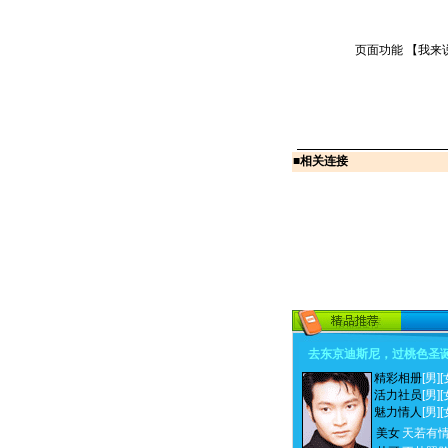
页面功能 【
我来
■
相关连接
去东京迪斯尼，过桃色圣
精彩相册
[男]
[
活力社员
[男]
[
魅力情人
[男]
[
美女
天若有