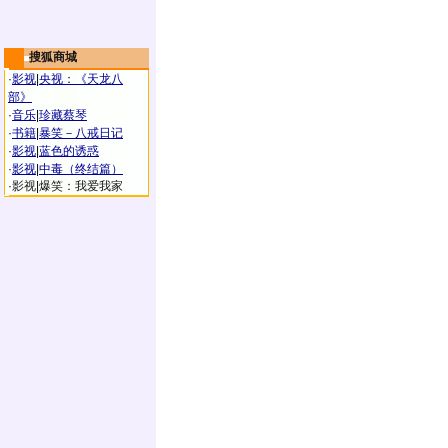
搜狐商城
·
影视
|
央视：《天龙八
部》
·
音乐
|
珍藏蔡琴
·
书籍
|
暴笑－八戒日记
·
影视
|
蓝色的诱惑
·
影视
|
中毒（终结篇）
·
影视
|
爆笑：我爱我家