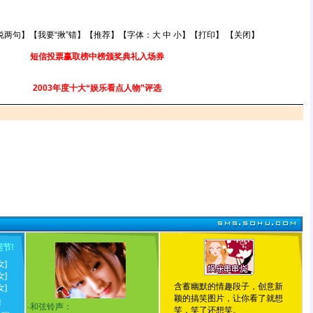
说两句
】【
我要“揪”错
】【
推荐
】【字体：
大
中
小
】【
打印
】 【
关闭
】
短信投票赢取榜中榜颁奖典礼入场券
2003年度十大“娱乐看点人物”评选
诞节
!
女]
女]
含蓄幽默的情趣段子，创意新
女]
颖的搞笑图片，让你看了就想
情
·
和弦铃声：
笑，笑了还想笑。