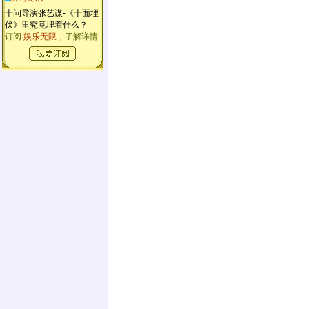
十问导演张艺谋-《十面埋
伏》里究竟埋着什么？
订阅
娱乐无限
，了解详情