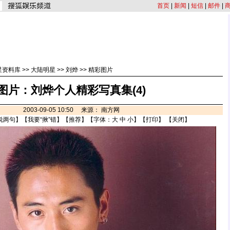
首页
|
新闻
|
短信
|
邮件
|
星资料库
>>
大陆明星
>>
刘烨
>>
精彩图片
图片：刘烨个人精彩写真集(4)
2003-09-05 10:50 来源： 南方网
说两句
】【
我要“揪”错
】【
推荐
】【字体：
大
中
小
】【
打印
】 【
关闭
】