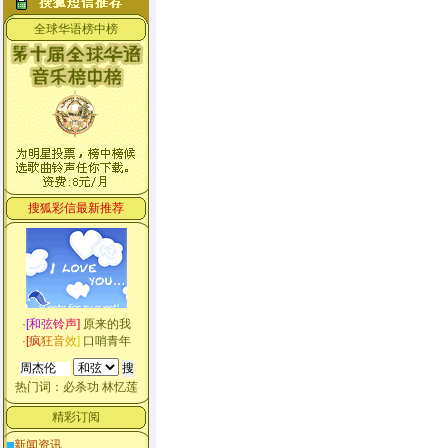
全球华语榜中榜
搜狐彩信最新推荐
·
[
和
弦
铃
声
]
原来的我
·
[
疯
狂
音
效
]
口哨青年
热门词：
必杀功
林忆莲
精彩订阅
新闻资讯