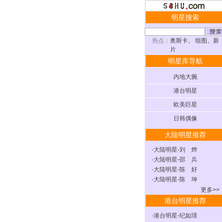
明星搜索
热点：
奥斯卡
、
组图
、
新
片
明星库导航
内地大腕
港台明星
欧美巨星
日韩偶像
大陆明星推荐
·
大陆明星-刘 烨
·
大陆明星-邵 兵
·
大陆明星-陈 好
·
大陆明星-陈 坤
更多>>
港台明星推荐
·
港台明星-纪如璟