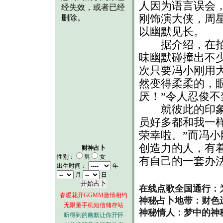
人因为语言误会
刚饰演大侠，周
以幽默见长。
据介绍，在拍摄
味幽默碰撞出不
次只要冯小刚用
然变得柔柔的，
厌！”令人忍俊不
就彼此的印象，
员好多都和我一
荣幸啦。”而冯小
创造力的人，有
财神占卜
性别：
男
女
有自己的一套办法
出生时间：
年
月
日
在线点歌全国通行：
春暖花开GGMM激情相约
神秘占卜地带：财色
无限量手机短信储存站
神秘情人：梦中的神
听得到的幽默让你开怀