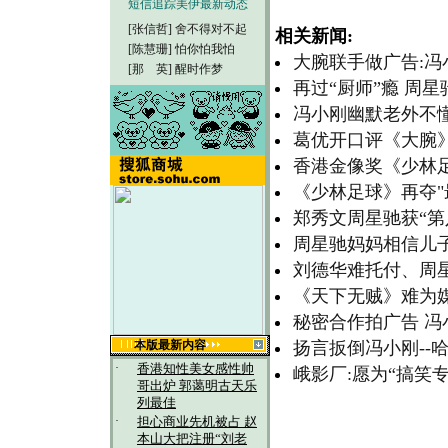
短信追踪美伊最新动态
[张信哲]
舍不得对不起
相关新闻:
[陈慧珊]
怕你怕我怕
大腕联手做广告:冯
[那 英]
醒时作梦
再过“厨师”瘾 周
冯小刚幽默老外不懂
葛优开口评《大腕
香港金像奖《少林
《少林足球》再夺"
郑秀文周星驰获“
周星驰妈妈相信儿子
刘德华难托付、周星
《天下无贼》难为媒
秘密合作拍广告 冯
本版最新内容
扬言扳倒冯小刚--
·
香港知性美女感性帅
峨影厂:愿为“搞笑
哥出炉 郭蔼明古天乐
列最佳
·
担心商业先机被占 赵
本山大把注册“刘老