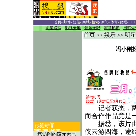
首页
-
邮件
-
短信
-
商城
-
搜索
-
新闻
-
体育
-
财经
-
Ｉ
明星追踪
－
影视天地
－
音乐无限
－
霓裳艳影
－
日韩先
首页
娱乐
明
>>
>>
冯小刚
记者获悉，两位
而合作作品竟是
据悉，该片由冯
侠云游四海，途