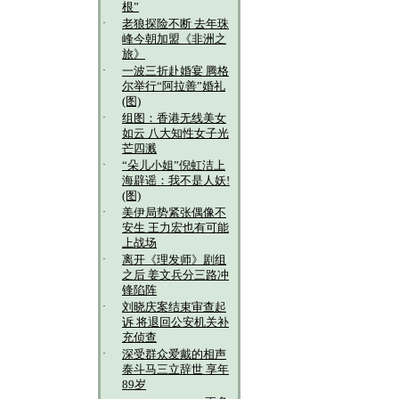
根”
·
老狼探险不断 去年珠
峰今朝加盟《非洲之
旅》
·
一波三折赴婚宴 腾格
尔举行“阿拉善”婚礼
(图)
·
组图：香港无线美女
如云 八大知性女子光
芒四溅
·
“朵儿小姐”倪虹洁上
海辟谣：我不是人妖!
(图)
·
美伊局势紧张偶像不
安生 王力宏也有可能
上战场
·
离开《理发师》剧组
之后 姜文兵分三路冲
锋陷阵
·
刘晓庆案结束审查起
诉 将退回公安机关补
充侦查
·
深受群众爱戴的相声
泰斗马三立辞世 享年
89岁