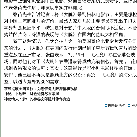
电影节上独领风骚的中国电影。然而当记者采访完负责该片发行的
代表张苗先生后，却发现事实并非如此。
张苗先生告诉记者，将《大腕》带到柏林电影节，主要是想检
对中国主流商业片的评价。虽然大家对几位主要演员表现出了很大
本身却是反应平平，特别是对于影片中大段的台词很不适应。不管
购片的片商，冷漠的表现与《大腕》在国内的热映大相径庭。
鉴于这种情况，作为合拍方之一的美国哥伦比亚影片发行公司
来的计划，《大腕》在美国的发行计划已到了重新剪辑预告片的阶
重点放在亚洲市场。张苗表示，3月23日，《大腕》将在香港公映
场，同时他们对于《大腕》在香港获得成功充满信心。首先，当初
虑到香港观众的认可；其次，这部影片是冯小刚电影转型的开始，
安排，他已经不再只是照顾北方的观众；再次，《大腕》的海外版
整，以适应海外观众的需求。
在线点歌全国通行：为您传递无限深情和祝福
神秘占卜地带：财色运势尽在掌握
神秘情人：梦中的神秘女郎随时伴你身边
我来说两句
推荐