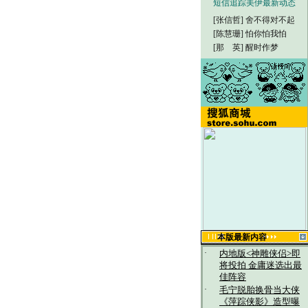
短信追踪美伊最新动态
[张信哲]
舍不得对不起
[陈慧珊]
怕你怕我怕
[那 英]
醒时作梦
本版最新内容
·
内地版<神雕侠侣>即
将投拍 金庸迷选出最
佳阵容
·
毛宁脱胎换骨当大侠
《萍踪侠影》造型曝