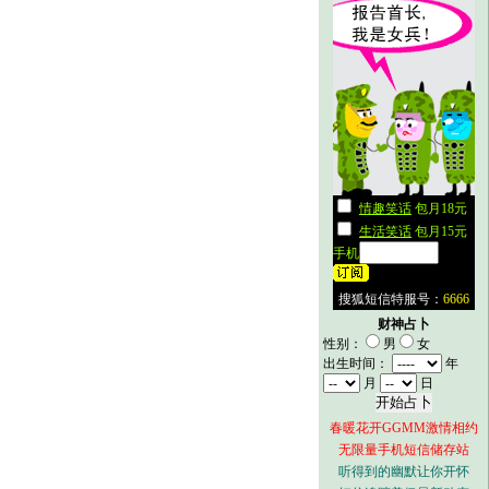
财神占卜
性别：
男
女
出生时间：
年
月
日
春暖花开GGMM激情相约
无限量手机短信储存站
听得到的幽默让你开怀