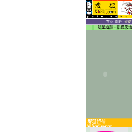
首页
-
邮件
-
短信
明星追踪
－
影视天地