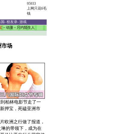
95933
上网只花6毛
钱
出国
-
校友录
-
游戏
宝
－
动漫
－
只约陌生人
洲市场
间到柏林电影节走了一
新押宝，死磕亚洲市
片欧洲之行做了报道，
之琳的带领下，成为在