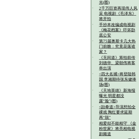
光(图)
·
2千万巨资再现伟人风
采 电视剧《毛泽东》
将开拍
·
手抄本改编成电视剧
《梅花档案》吓坏卧
底公安
·
第75届奥斯卡几大热
门前瞻：究竟花落谁
家？
·
《无间道》筹拍前传
刘德华、梁朝伟将客
串出演
·
<四大名捕>将登陆韩
国 李湘期待张东健捧
场(图)
·
《天地英雄》新海报
曝光 明星都没
露“脸”(图)
·
<跆拳道>导演想拍全
裸戏 陶红要求延期
再“脱”
·
相爱却不能相守 《金
粉世家》将亮相电视
剧频道