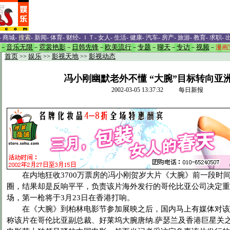
-
商城
-
搜索
-
新闻
-
体育
-
财经
-
ＩＴ
-
女人
-
生活
-
健康
-
汽车
-
房产
-
旅游
-
教育
-
求职
-
－
音乐无限
－
霓裳艳影
－
日韩先锋
－
欧美流行
－
专题
－
聊天
－
专访
－
视频
－
漫画
首页
>>
娱乐
>>
影视天地
>>
影视动态
冯小刚幽默老外不懂 “大腕”目标转向亚
2002-03-05 13:37:32 每日新报
在内地狂收3700万票房的冯小刚贺岁大片《大腕》前一段时
圈，结果却是反响平平，负责该片海外发行的哥伦比亚公司决定重
场，第一枪将于3月23日在香港打响。
在《大腕》到柏林电影节参加展映之后，国内马上有媒体对该
称该片在哥伦比亚副总裁、好莱坞大腕唐纳.萨瑟兰及香港巨星关