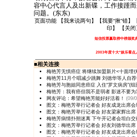
容中心代言人及出新碟，工作接踵而
问题。(东东)
页面功能 【
我来说两句
】【
我要“揪”错
】
印
】 【
关闭
短信投票赢取榜中榜颁奖
2003年度十大“娱乐看点
■
相关连接
梅艳芳无惧癌症 将继续加盟新片<十面埋伏>
梅艳芳11月个唱减少跳舞 刘德华等人自
梅艳芳与胞姐同患癌症 入住“罗文病房”(组
梅艳芳：我有癌但我不是弱者 影迷不要为
网友评论：希望梅艳芳能好好活着！
(09/
图文：梅艳芳举行记者会 好友成龙出席会
图文：梅艳芳举行记者会 好友梁家辉出席
梅艳芳病情扑朔迷离 下午开记者会坦白交待
图文：梅艳芳举行记者会 好友刘德华出席
图文：梅艳芳举行记者会 好友成龙出席会