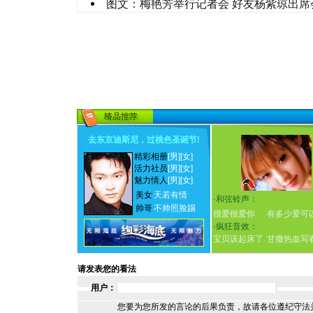
图文：梅艳芳举行记者会 好友杨紫琼出席
去东京迪斯尼，过桃色圣诞节
!
精彩相册
[男]
[女]
活力社员
[男]
[女]
魅力情人
[男]
[女]
美女
天若有情
·
和弦铃声：
帅哥
不帅照脸踢
很爱很爱你
有多少爱可
·
疯狂音效：
宝贝该起床了
甘撒热血写
请发表您的看法
用户：
您要为您所发的言论的后果负责，故请各位遵纪守法