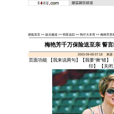
搜狐首页
>>
娱乐频道
>>
明星追踪
>>
狗仔大本营
>>
梅艳芳患
梅艳芳千万保险送至亲 誓言
2003-09-08 07:18 
页面功能 【
我来说两句
】【
我要“揪”错
】
印
】 【
关闭