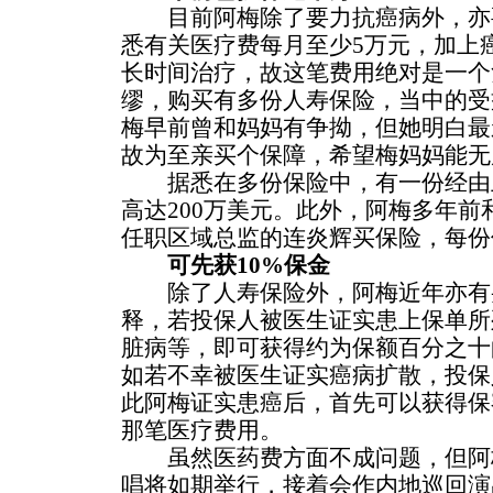
目前阿梅除了要力抗癌病外，亦
悉有关医疗费每月至少5万元，加上
长时间治疗，故这笔费用绝对是一个
缪，购买有多份人寿保险，当中的受
梅早前曾和妈妈有争拗，但她明白最
故为至亲买个保障，希望梅妈妈能无
据悉在多份保险中，有一份经由
高达200万美元。此外，阿梅多年前和
任职区域总监的连炎辉买保险，每份
可先获10%保金
除了人寿保险外，阿梅近年亦有
释，若投保人被医生证实患上保单所
脏病等，即可获得约为保额百分之十
如若不幸被医生证实癌病扩散，投保
此阿梅证实患癌后，首先可以获得保
那笔医疗费用。
虽然医药费方面不成问题，但阿
唱将如期举行，接着会作内地巡回演