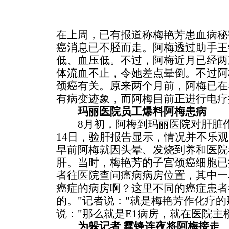
在上周，已有报道称梅艳芳患血病秘
癌消息已不胫而走。阿梅透过助手王
低、血压低。不过，阿梅近月已经两
体流血不止，令她差点晕倒。不过阿
颈癌有关。原来两个月前，阿梅已在
有病变迹象，而阿梅目前正进行电疗
玛丽医院员工爆料阿梅患病
8月初，阿梅到玛丽医院对肝脏作
14日，验肝报告显示，情况并不乐
早前阿梅就因头晕、发烧到养和医院
肝。当时，梅艳芳的子宫颈癌细胞已
者往医院查问癌病病房位置，其中一
癌症的病房啊？这里不同的癌症患者
的。"记者说："就是梅艳芳作化疗的
说："那么就是E1病房，就在医院主
为躲记者 霆锋连夜将阿梅接走