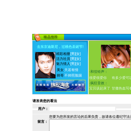
去东京迪斯尼，过桃色圣诞节
!
精彩相册
[男]
[女]
活力社员
[男]
[女]
魅力情人
[男]
[女]
美女
天若有情
·
和弦铃声：
帅哥
不帅照脸踢
很爱很爱你
有多少爱可
·
疯狂音效：
宝贝该起床了
甘撒热血写
请发表您的看法
用户：
您要为您所发的言论的后果负责，故请各位遵纪守法
留言：