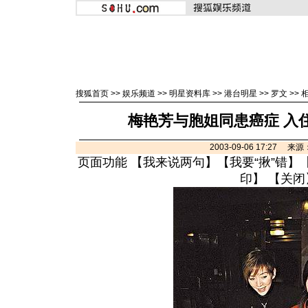
搜狐首页
>>
娱乐频道
>>
明星资料库
>>
港台明星
>>
罗文
>>
梅艳芳与胞姐同患癌症 入住
2003-09-06 17:27 
页面功能 【
我来说两句
】【
我要“揪”错
】
印
】 【
关闭