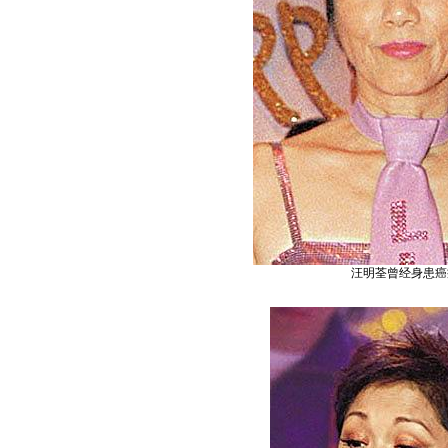
汪明荃曾经身患癌