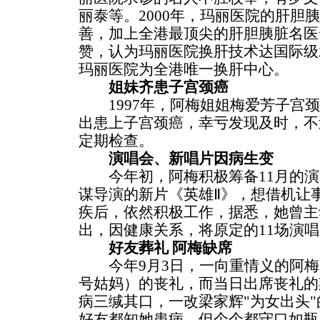
丽泰等。2000年，玛丽医院的肝胆
善，加上全港最顶尖的肝胆胰脏名医
赞，认为玛丽医院换肝技术达国际级
玛丽医院为全港唯一换肝中心。
姐妹齐患子宫颈癌
1997年，阿梅姐姐梅爱芳子宫颈
出患上子宫颈癌，幸亏发现及时，不
定期检查。
演唱会、新唱片因病生变
今年初，阿梅积极筹备11月的演
谋导演的新片《英雄Ⅱ》，想借机让
疾后，依然积极工作，据悉，她曾主
出，因健康关系，将原定的11场演唱
好友葬礼 阿梅缺席
今年9月3日，一向重情义的阿梅
号姑妈）的丧礼，而当日出席丧礼的
病三缄其口，一改梁家辉"为女出头
好友都知她患病，但个个都守口如瓶