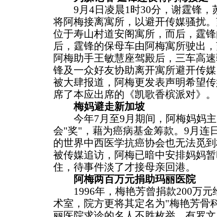
9月4日凌晨1时30分，谢霆锋，
将阿梅接离寓所，以避开传媒骚扰。
位于寿山村道安阁寓所，而后，霆锋
后，霆锋的保母车由阿梅寓所驶出，
阿梅助手王敏慧座驾殿后，三车高速
锋及一众好友协助离开寓所避开传媒
被大肆报道，阿梅更发表声明希望传
席了本应出席的《凯歌香槟派对》。
梅妈避走新加坡
今年7月至9月期间，阿梅妈妈主
会"奖"，藉为癌病基金筹款。9月连
的世界中西医学抗癌协会也无法觅到
被传媒追访，阿梅已暗中安排妈妈暂
住，待事件淡了才接母亲回港。
阿梅两百万元捐助玛丽医院
1996年，梅艳芳曾捐款200万
术室，院方更将其定名为"梅艳芳骨
丽医院求诊的名人不胜枚举，有罗文