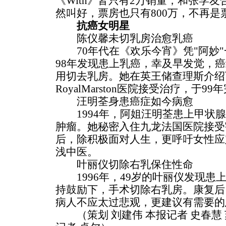
《With》皆只有2万销量，和张学
然叫好，票房也只有800万，不再是
抗癌女明星
陈仪馨未切乳房治愈乳癌
70年代在《欢乐今宵》凭"阿妙"
98年发现患上乳癌，幸及早发觉，
用切去乳房。她在英王储查理斯介绍
RoyalMarston医院接受治疗，于
汪明荃身患癌症如今病愈
1994年，阿姐汪明荃患上甲状腺癌
肿瘤。她秘密入住九龙法国医院接受
后，除积极面对人生，更呼吁女性应
浅中医。
叶丽仪切除右乳保住性命
1996年，49岁的叶丽仪发现患
持鼓励下，手术切除右乳房。康复后
病人不应太过悲观，更建议有需要的
（策划 刘建伟 本报记者 史春慧 苏