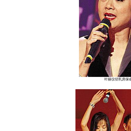
叶丽仪切乳房保