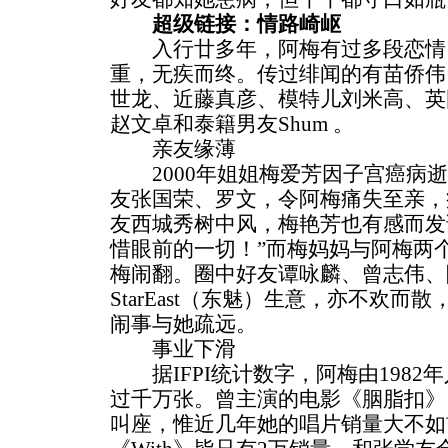
超级链接：情路崎岖
入行廿多年，阿梅有过多段恋情
重，无疾而终。传过绯闻的有苗侨伟
世龙、近藤真彦、模特儿刘米高、英国
赵文卓和泰籍男友Shum 。
亲友缘薄
2000年姐姐梅爱芳因子宫癌病逝
友张国荣、罗文，令阿梅痛失至亲，
友西城秀树中风，梅艳芳也有感而发
惜眼前的一切！”而梅妈妈与阿梅两
梅闹翻。圈中好友谭咏麟、曾志伟、
StarEast（东魅）生意，亦不欢
闹事与她疏远。
事业下滑
据IFPI统计数字，阿梅由1982年
过千万张。曾主演的电影《胭脂扣》
叫座，惟近几年她的唱片销量大不如前，《I