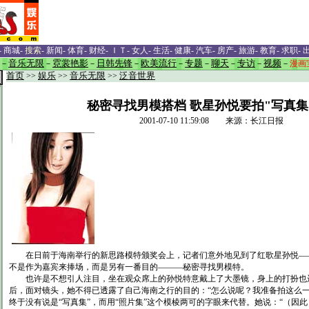
-
商城
-
搜索
-
新闻
-
体育
-
财经
-
ＩＴ
-
女人
-
生活
-
健康
-
汽车
-
房产
-
旅游
-
教育
-
求职
-
－
音乐无限
－
霓裳艳影
－
日韩先锋
－
欧美流行
－
专题
－
聊天
－
专访
－
视频
－
漫画
首页
>>
娱乐
>>
音乐无限
>>
泛音世界
秘密寻找男模搭档 歌星孙悦要拍"写真集"
2001-07-10 11:59:08 来源：长江日报
在日前于海南举行的新思路模特颁奖会上，记者们意外地见到了红歌星孙悦—
不是作为嘉宾来捧场，而是另有一番目的———秘密寻找男模特。
也许是不想引人注目，坐在观众席上的孙悦特意戴上了大墨镜，身上的打扮也
后，面对镜头，她不得已透露了自己海南之行的目的：“怎么说呢？我准备拍这么一
终于没有说是“写真集”，而用“照片集”这个模棱两可的字眼来代替。她说：“（因