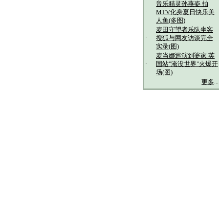
音乐精灵孙燕姿 拍
·
MTV化身夏日快乐美
人鱼(多图)
麦田守望者乐队坐客
·
搜狐与网友访谈完全
实录(图)
麦当娜巡演到婆家 英
·
国站"淹没世界"火爆开
场(图)
更多
...