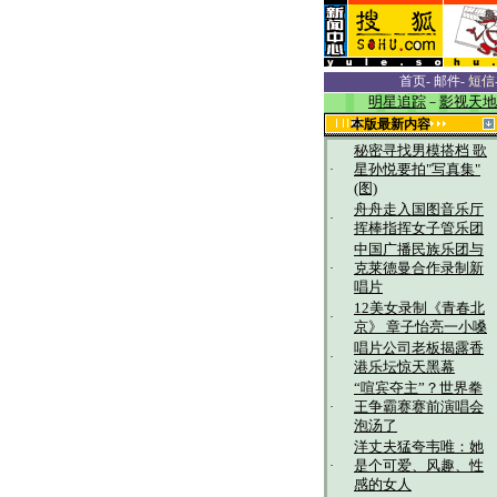
首页
-
邮件
-
短信
明星追踪
－
影视天地
本版最新内容
秘密寻找男模搭档 歌
·
星孙悦要拍"写真集"
(图)
舟舟走入国图音乐厅
·
挥棒指挥女子管乐团
中国广播民族乐团与
·
克莱德曼合作录制新
唱片
12美女录制《青春北
·
京》 章子怡亮一小嗓
唱片公司老板揭露香
·
港乐坛惊天黑幕
“喧宾夺主”？世界拳
·
王争霸赛赛前演唱会
泡汤了
洋丈夫猛夸韦唯：她
·
是个可爱、风趣、性
感的女人