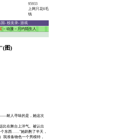
95933
上网只花6毛
钱
出国
-
校友录
-
游戏
宝
－
动漫
－
只约陌生人
(图)
——耐人寻味的是，她这次
远比在舞台上洋气。被认出
个东西……”她斟酌了半天，
此）我准备物色一个男模特，