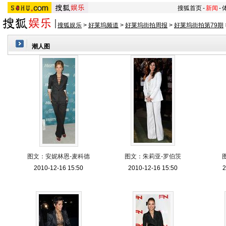
搜狐首页
-
新闻
-
搜狐娱乐
>
好莱坞频道
>
好莱坞街拍周报
>
好莱坞街拍第79期
潮人图
图文：安妮林恩-麦科德
图文：朱莉亚-罗伯茨
2010-12-16 15:50
2010-12-16 15:50
2