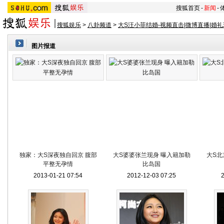
搜狐首页
-
新闻
-
搜狐娱乐
>
八卦频道
>
大S汪小菲结婚-视频直击|微博直播|婚礼
图片报道
独家：大S深夜独自回京 腹部
大S婆婆张兰现身 曝入籍加勒
大S北
平整无孕情
比岛国
2013-01-21 07:54
2012-12-03 07:25
2