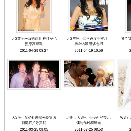
大S穿宽松白裙遮肚 称怀孕也
大S与汪小菲不丹度完蜜月：
张兰“
照穿高跟鞋
初次结婚 请多包涵
2011-04-29 08:27
2011-04-19 10:56
2
大S汪小菲婚礼未曝光晚宴照
组图：大S汪小菲婚礼特制玩
WS罕
新郎官招呼宾朋
偶制作过程曝光
2011-03-25 09:05
2011-03-25 08:53
2