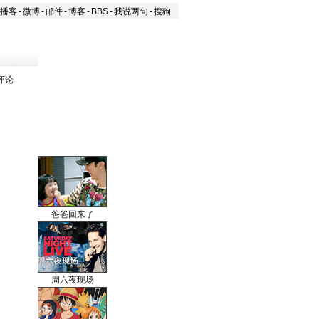
播客
-
微博
-
邮件
-
博客
-
BBS
-
我说两句
-
搜狗
评论
爸爸回来了
周六夜现场