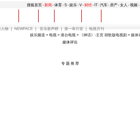
搜狐首页
-
新闻
-
体育
-
S
-
娱乐
-
V
-
财经
-
IT
-
汽车
-
房产
-
女人
-
视频
-
娱乐播报
大视野
直播
影视排行榜
音乐榜
回顾
锋人物
|
NEWFACE
|
音乐新声榜
|
第一审片室
|
电视月刊
娱乐频道
>
电视
>
港台电视
>
《神话》-主页 胡歌版电视剧
>
媒体
媒体评论
专 题 推 荐