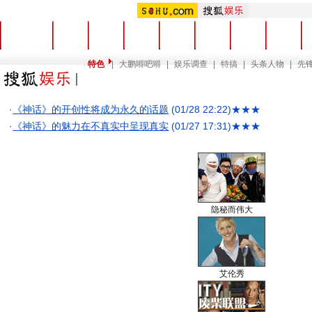
首页
电影
电视
音乐
戏剧
视频
综艺
博客
特色
|
大鹏嘚吧嘚
|
娱乐调查
|
特搞
|
头条人物
|
先
·
《神话》的开创性将成为永久的话题
(01/28 22:22)
★★★
·
《神话》的魅力在不真实中呈现真实
(01/27 17:31)
★★★
隐秘而伟大
艾伦秀