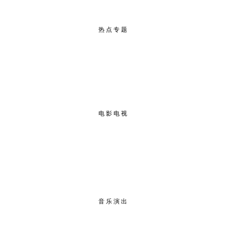
热 点 专 题
电 影 电 视
音 乐 演 出