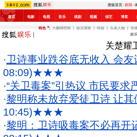
搜狐首页
-
新闻
-
首页
电影
电视
音乐
戏剧
视频
综艺
博客
特色
|
大鹏嘚吧嘚
|
娱乐调查
|
特搞
|
头条人物
|
先
娱
关楚耀
·
卫诗事业跌谷底无收入 会友
08:09)
★★★
·
“关卫毒案”引热议 市民要求严
·
黎明称未放弃爱徒卫诗 让其
10:45)
★★★
·
黎明：卫诗吸毒案不必再开