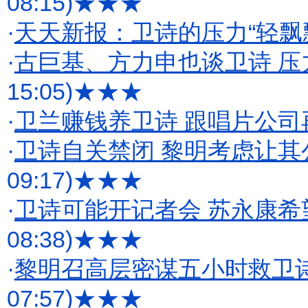
08:15)
★★★
·
天天新报：卫诗的压力“轻飘
·
古巨基、方力申也谈卫诗 压
15:05)
★★★
·
卫兰赚钱养卫诗 跟唱片公司再
·
卫诗自关禁闭 黎明考虑让其
09:17)
★★★
·
卫诗可能开记者会 苏永康希
08:38)
★★★
·
黎明召高层密谋五小时救卫
07:57)
★★★