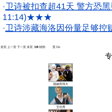
·
卫诗被扣查超41天 警方恐黑
11:14)
★★★
·
卫诗涉藏海洛因份量足够控贩
首页
上一页
下一页
末页
1/6
转到
页
Go
专
隐秘而伟大
艾伦秀