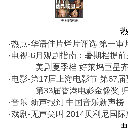
美剧追剧表
热
·热点-
华语佳片烂片评选
第一审
·电视-
6月观剧指南：暑期档提前
美剧夏季档 好莱坞巨星
·电影-
第17届上海电影节
第67
第33届香港电影金像奖
·音乐-
新声报到
中国音乐新声榜
·戏剧-
无声尖叫
2014贝利尼国
电