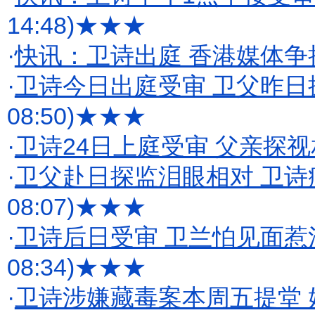
14:48)
★★★
·
快讯：卫诗出庭 香港媒体争
·
卫诗今日出庭受审 卫父昨日
08:50)
★★★
·
卫诗24日上庭受审 父亲探
·
卫父赴日探监泪眼相对 卫诗
08:07)
★★★
·
卫诗后日受审 卫兰怕见面惹
08:34)
★★★
·
卫诗涉嫌藏毒案本周五提堂 