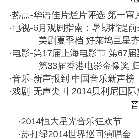
·热点-
华语佳片烂片评选
第一审
·电视-
6月观剧指南：暑期档提前
美剧夏季档 好莱坞巨星
·电影-
第17届上海电影节
第67
第33届香港电影金像奖
·音乐-
新声报到
中国音乐新声榜
·戏剧-
无声尖叫
2014贝利尼国
音
·
2014恒大星光音乐狂欢节
·
苏打绿2014世界巡回演唱会