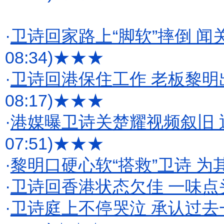
·
卫诗回家路上“脚软”摔倒 
08:34)
★★★
·
卫诗回港保住工作 老板黎明出
08:17)
★★★
·
港媒曝卫诗关楚耀视频叙旧
07:51)
★★★
·
黎明口硬心软“搭救”卫诗 为
·
卫诗回香港状态欠佳 一味点
·
卫诗庭上不停哭泣 承认过去