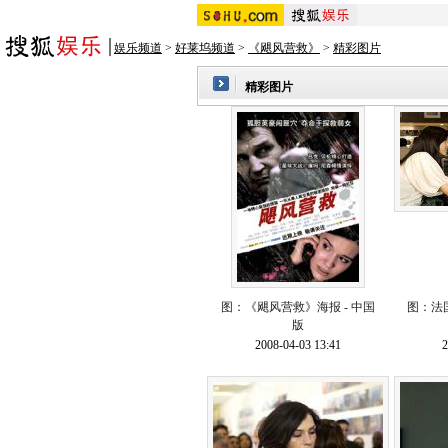
娱乐频道
>
好莱坞频道
>
《飓风营救》
>
精彩图片
精彩图片
图：《飓风营救》海报 - 中国
图：法
版
2008-04-03 13:41
2