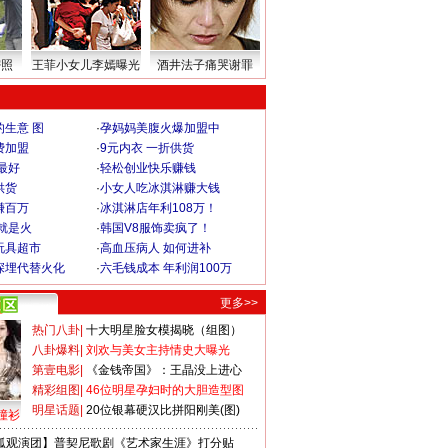
密照
王菲小女儿李嫣曝光
酒井法子痛哭谢罪
生意 图
·
孕妈妈美腹火爆加盟中
费加盟
·
9元内衣 一折供货
最好
·
轻松创业快乐赚钱
供货
·
小女人吃冰淇淋赚大钱
赚百万
·
冰淇淋店年利108万！
就是火
·
韩国V8服饰卖疯了！
玩具超市
·
高血压病人 如何进补
深埋代替火化
·
六毛钱成本 年利润100万
更多>>
热门八卦
|
十大明星脸女模揭晓（组图）
八卦爆料
|
刘欢与美女主持情史大曝光
第壹电影
|
《金钱帝国》：王晶没上进心
精彩组图
|
46位明星孕妇时的大胆造型图
明星话题
|
20位银幕硬汉比拼阳刚美(图)
撞衫
狐观演团】普契尼歌剧《艺术家生涯》打分贴