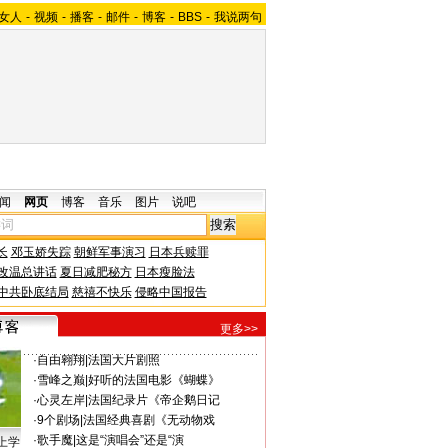
女人
-
视频
-
播客
-
邮件
-
博客
-
BBS
-
我说两句
闻
网页
博客
音乐
图片
说吧
长
邓玉娇失踪
朝鲜军事演习
日本兵赎罪
改温总讲话
夏日减肥秘方
日本瘦脸法
中共卧底结局
慈禧不快乐
侵略中国报告
更多>>
·
自由翱翔
|
法国大片剧照
·
雪峰之巅
|
好听的法国电影《蝴蝶》
·
心灵左岸
|
法国纪录片《帝企鹅日记
·
9个剧场
|
法国经典喜剧《无动物戏
·
歌手魔
|
这是“演唱会”还是“演
上学