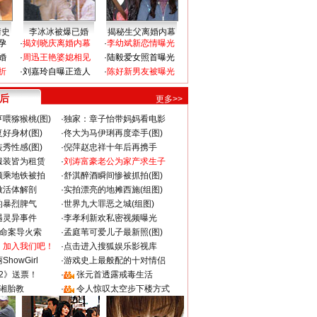
情史
李冰冰被爆已婚
揭秘生父离婚内幕
孕
·
揭刘晓庆离婚内幕
·
李幼斌新恋情曝光
婚
·
周迅王艳婆媳相见
·
陆毅爱女照首曝光
折
·
刘嘉玲自曝正造人
·
陈好新男友被曝光
 后
更多>>
喂猕猴桃(图)
·
独家：章子怡带妈妈看电影
好身材(图)
·
佟大为马伊琍再度牵手(图)
秀性感(图)
·
倪萍赵忠祥十年后再携手
服装皆为租赁
·
刘涛富豪老公为家产求生子
颜乘地铁被拍
·
舒淇醉酒瞬间惨被抓拍(图)
做活体解剖
·
实拍漂亮的地摊西施(组图)
的暴烈脾气
·
世界九大罪恶之城(组图)
遇灵异事件
·
李孝利新欢私密视频曝光
成命案导火索
·
孟庭苇可爱儿子最新照(图)
：加入我们吧！
·
点击进入搜狐娱乐影视库
howGirl
·
游戏史上最般配的十对情侣
2》送票！
·
张元首透露戒毒生活
湘胎教
·
令人惊叹太空步下楼方式