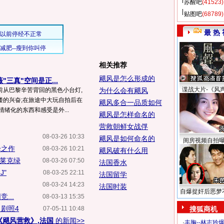
苏醒吧
(41523)
贴图吧
(68789)
最 热 
相关推荐
飓风是怎么形成的
"三真"空间是正...
谍战大片-《风
前从巴黎辛苦背回的黑色小台灯,
为什么会有飓风
楼的兴奋;在旅途中大玩自拍后在
飓风多合一品质如何
绪化的东西和感受是外...
飓风是怎样命名的
营救朝鲜女战俘
08-03-26 10:33
飓风是如何命名的
闺房视频自拍
峰之作
08-03-26 10:21
飓风破有什么用
史莱克绿
08-03-26 07:50
法国香水
J"
08-03-25 22:11
法国留学
08-03-24 14:23
法国时装
自爆捉奸后恶梦
...
08-03-13 15:35
剧照4
07-05-11 10:48
搜狐商机
《飓风营救》,法国
的新闻>>
·
丰胸--林志玲