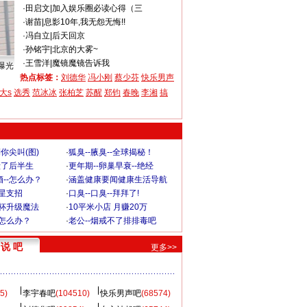
·
田启文
|
加入娱乐圈必读心得（三
·
谢苗
|
息影10年,我无怨无悔!!
·
冯自立
|
后天回京
·
孙铭宇
|
北京的大雾~
·
王雪洋
|
魔镜魔镜告诉我
曝光
热点标签：
刘德华
冯小刚
蔡少芬
快乐男声
大s
选秀
范冰冰
张柏芝
苏醒
郑钧
春晚
李湘
搞
你尖叫(图)
·
狐臭--腋臭--全球揭秘！
毁了后半生
·
更年期--卵巢早衰--绝经
--怎么办？
·
涵盖健康要闻健康生活导航
明星支招
·
口臭--口臭--拜拜了!
罩杯升级魔法
·
10平米小店 月赚20万
-怎么办？
·
老公--烟戒不了排排毒吧
说 吧
更多>>
5)
李宇春吧
(104510)
快乐男声吧
(68574)