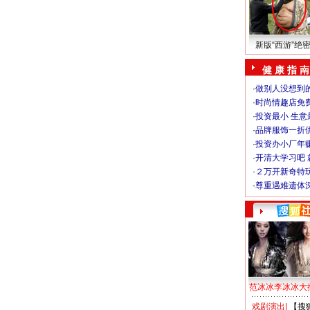
新版“西游”绝
健 康 指 南
·
做别人没想到的
·
时尚情趣店免
·
投资最小 生意
·
品牌服饰一折
·
投资办小厂年
·
开清大学习吧 
·
２万开新奇特
·
尊重遇难遗体
范冰冰李冰冰大
戏剧演出
|
【搜