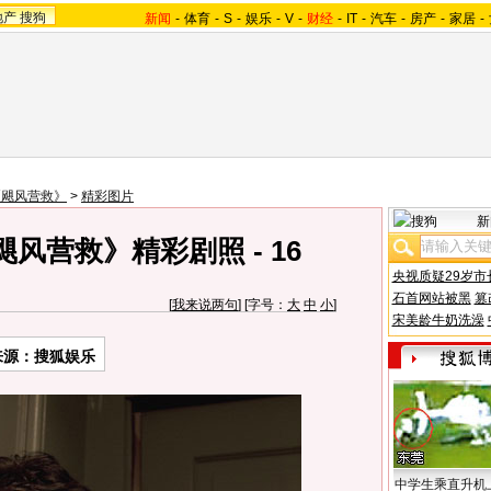
地产
搜狗
新闻
-
体育
-
S
-
娱乐
-
V
-
财经
-
IT
-
汽车
-
房产
-
家居
-
《飓风营救》
>
精彩图片
新
风营救》精彩剧照 - 16
央视质疑29岁市
石首网站被黑
篡
[
我来说两句
] [字号：
大
中
小
]
宋美龄牛奶洗澡
来源：搜狐娱乐
中学生乘直升机