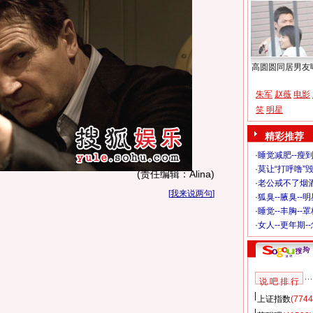
高圆圆同居男友
朱军
赵薇
电影
笑
明星
精彩推荐
·
睡觉减肥--瘦到
·
莫让“打呼噜”
(责任编辑：Alina)
·
老公戒不了烟酒
[
我来说两句
]
·
狐臭--腋臭--
·
睡觉--丰胸--
·
女人--更年期-
说 吧 排 行
上证指数
(7744