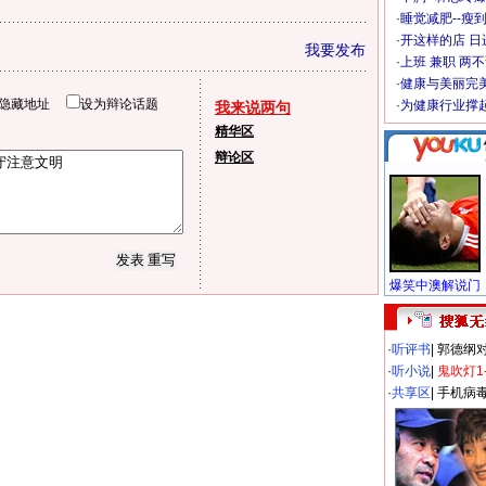
·
睡觉减肥--瘦到
·
开这样的店 日进
我要发布
·
上班 兼职 两
·
健康与美丽完
隐藏地址
设为辩论话题
·
为健康行业撑
我来说两句
精华区
辩论区
·
听评书
|
郭德纲
·
听小说
|
鬼吹灯1
·
共享区
|
手机病