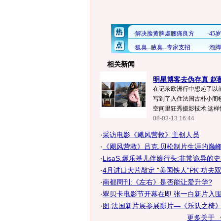
相关新闻
明星博客去伪存真 赵薇
在记录欧洲行中想起了以
写到了入住法国古朴小阁
空间里狂秀摄影技术.这样情
08-03-13 16:44
·
采访电影《飓风营救》主创人员
·
《飓风营救》吕克.贝松制片生涯的巅
·
LisaS.爆乐基儿伴娘行头:非常诡异的
·
4月进口大片敲定 "美国铁人"PK"功夫双
·
南都周刊:《左右》是否能让爱升华?
·
翠贝卡电影节开幕在即 张一白新片入围竞
·
图:法国新片展参展影片—《乐队之椅》
更多关于