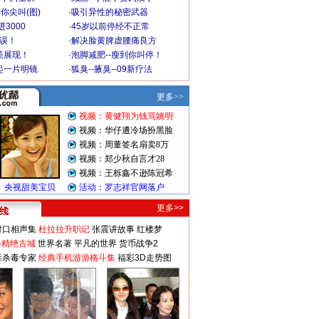
你尖叫(图)
·
吸引异性的秘密武器
3000
·
45岁以前停经不正常
不误！
·
解决脸黄脾虚腰痛良方
美展现！
·
泡脚减肥--瘦到你叫停！
起一片明镜
·
狐臭--腋臭--09新疗法
更多>>
对口相声集
杜拉拉升职记
张震讲故事
红楼梦
-精绝古城
世界名著
平凡的世界
货币战争2
毒杀毒专家
经典手机游游格斗集
福彩3D走势图