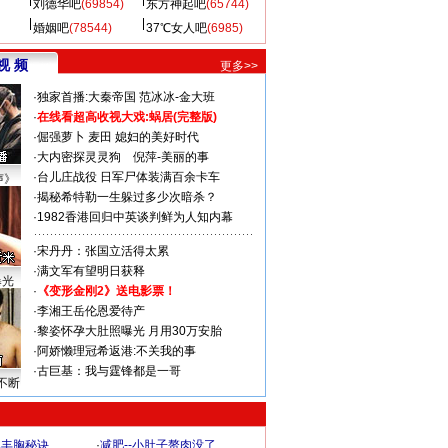
刘德华吧
(69854)
东方神起吧
(65744)
婚姻吧
(78544)
37℃女人吧
(6985)
视 频
更多>>
·
独家首播:大秦帝国
范冰冰-金大班
·
在线看超高收视大戏:
蜗居(完整版)
·
倔强萝卜
麦田
媳妇的美好时代
·
大内密探灵灵狗
倪萍-美丽的事
·
台儿庄战役 日军尸体装满百余卡车
声》
·
揭秘希特勒一生躲过多少次暗杀？
·
1982香港回归中英谈判鲜为人知内幕
·
宋丹丹：张国立活得太累
·
满文军有望明日获释
曝光
·
《变形金刚2》送电影票！
·
李湘王岳伦恩爱待产
·
黎姿怀孕大肚照曝光 月用30万安胎
·
阿娇懒理冠希返港:不关我的事
·
古巨基：我与霆锋都是一哥
不断
爆丰胸秘诀
·
减肥--小肚子赘肉没了