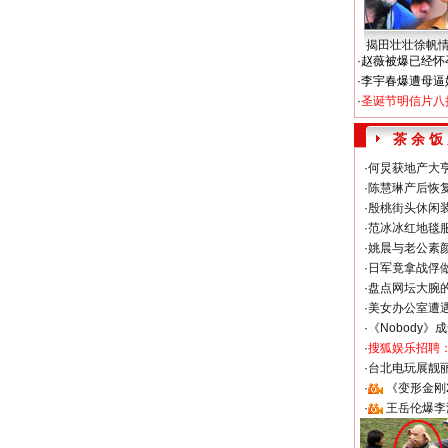
揭田壮壮徐帆
·
赵薇被爆已经怀
·
李宇春爆遭母逼
·
圣诞节明信片八
茶 余 饭
·
何炅获地产大亨
·
陈慧琳产后恢复
·
殷桃街头休闲装
·
范冰冰红地毯
·
姚晨与老公素
·
日军竟拿战俘
·
盘点网坛大腕
·
美女办公室遭
·
《Nobody》
·
搜狐娱乐招聘
·
台北电玩展靓丽S
·
《变形金刚
·
王岳伦爆李