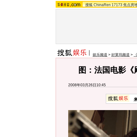
搜狐
ChinaRen
17173
焦点房
娱乐频道
>
好莱坞频道
>
图：法国电影《飓
2008年03月26日10:45