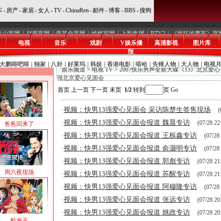
车
-
房产
-
家居
-
女人
-
TV
-
ChinaRen
-
邮件
-
博客
-
BBS
-
搜狗
本山官网
|
赵薇官网
|
壹基金官网
|
嫣然官网
|
上影集团
|
BTV2
|
《疯狂的赛车》官
电视
音乐
戏剧
V娱乐播
高清影视
图片库
报
大鹏嘚吧嘚
|
独家
|
八卦
|
好莱坞
|
韩娱
|
香港电影
|
嘻哈
|
先锋人物
|
大人物
|
电视
娱乐频道
>
电视 TV
>
2007快乐男声全新大碟《13》北京爱
强北京爱心见面会
首页
上一页
下一页
末页
1/2
转到
页
Go
·
视频：快男13强爱心见面会 采访陈楚生签售现场
(
·
视频：快男13强爱心见面会报道 魏晨专访
(07/28 22
爸爸回来了
·
视频：快男13强爱心见面会报道 王栎鑫专访
(07/28
·
视频：快男13强爱心见面会报道 俞灏明专访
(07/28
·
视频：快男13强爱心见面会报道 郭彪专访
(07/28 21
周六夜现场
·
视频：快男13强爱心见面会报道 苏醒专访
(07/28 21
·
视频：快男13强爱心见面会报道 阿穆隆专访
(07/28
·
视频：快男13强爱心见面会报道 张远专访
(07/28 20
·
视频：快男13强爱心见面会报道 姚政专访
(07/28 20
航海王