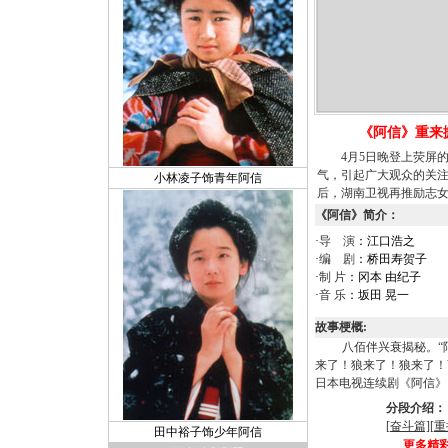
《阿信》重来
4月5日晚登上荧屏
气，引起广大观众的关
小林凌子饰青年阿信
后，湖南卫视再推励志
《阿信》简介：
·
导 演
：江口浩之
·
编 剧
：桥田寿贺子
·
制 片
：冈本 由纪子
·
音 乐
：坂田 晃一
故事梗概:
八佰伴兴衰揭秘。“
来了！狼来了！狼来了！
日本电视连续剧《阿信
分段介绍：
[奋斗篇]
[重
田中裕子饰少年阿信
更多精