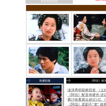
更多精彩剧照
热播剧集
《阿信》相
·
泷泽秀明获桥田奖 《义
·
《阿信》配音有硬伤 还
·
累计收看观众超过1亿 
·
《阿信》老剧不“老” 