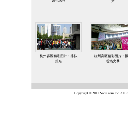
妹也疯狂
女
杭州赛区精彩图片：排队
杭州赛区精彩图片：
报名
现场火暴
Copyright © 2017 Sohu.com Inc. Al