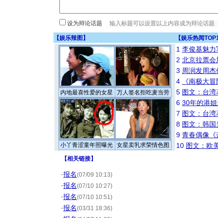
设为辩论话题
【
娱乐辣图
】
【
娱乐热闻TOP
1
李俊基魅力
2
北京拉票会
3
周润发周杰
4
《南极大冒
5
图文：台湾
内地最喜性爱的女星
万人签名拒吃麦当劳
6
30年的港
7
图文：台湾
8
图文：韩国
9
青春偶像《
小丫青涩童年照曝光
女星卖乳求荣情色图
10
图文：欧美
【
相关链接
】
·
报名
(07/09 10:13)
·
报名
(07/10 10:27)
·
报名
(07/10 10:51)
·
报名
(03/31 18:36)