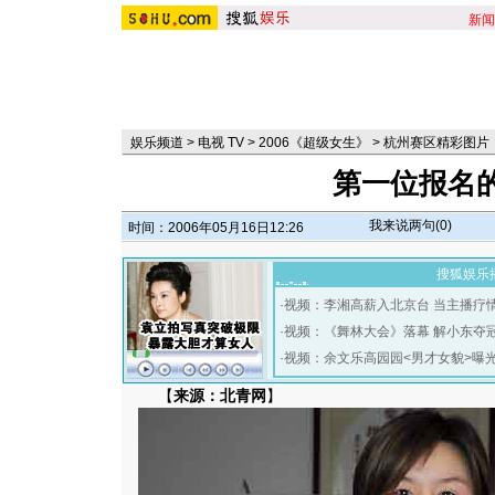
新闻
娱乐频道
>
电视 TV
>
2006《超级女生》
>
杭州赛区精彩图片
第一位报名
我来说两句(
0
)
时间：2006年05月16日12:26
搜狐娱乐
·
视频：李湘高薪入北京台 当主播疗
·
视频：《舞林大会》落幕 解小东夺
·
视频：余文乐高园园<男才女貌>曝
【
来源：北青网
】