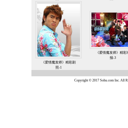
《爱情魔发师》精彩
报-3
《爱情魔发师》精彩剧
照-1
Copyright © 2017 Sohu.com Inc. Al