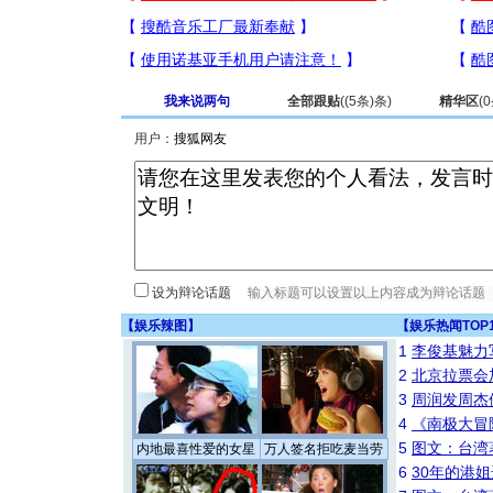
我来说两句
全部跟贴
(
(5条)
条)
精华区
(
0
用户：
设为辩论话题
【
娱乐辣图
】
【
娱乐热闻TOP
1
李俊基魅力
2
北京拉票会
3
周润发周杰
4
《南极大冒
5
图文：台湾
内地最喜性爱的女星
万人签名拒吃麦当劳
6
30年的港