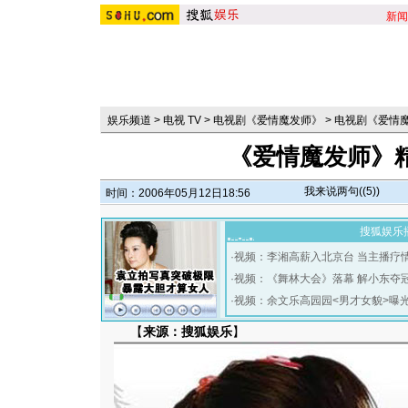
新闻
娱乐频道
>
电视 TV
>
电视剧《爱情魔发师》
>
电视剧《爱情
《爱情魔发师》精
我来说两句(
(5)
)
时间：2006年05月12日18:56
搜狐娱乐
·
视频：李湘高薪入北京台 当主播疗
·
视频：《舞林大会》落幕 解小东夺
·
视频：余文乐高园园<男才女貌>曝
【
来源：搜狐娱乐
】