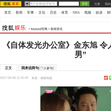
注册
我的
首页
-
新闻
-
军事
-
文化
-
历史
-
体育
-
NBA
-
视频
-
娱谈
-
财
>
keyeast官网
>
新闻资讯
《自体发光办公室》金东旭 令
男”
正文
我来说两句
(
人参与)
2017-04-06 11:31:40
来源：
搜狐韩娱