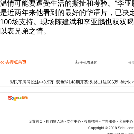
温情可能要遭受生活的撕扯和考验。”李亚
是近两年来他看到的最好的华语片，已决
100场支持。现场陈建斌和李亚鹏也双双
以表兄弟之情。
手机看新闻
分
彩民车牌号投注中3.9万
双色球148期开奖:头奖11注666万
徐州小
设置首页
-
搜狗输入法
-
支付中心
-
搜狐招聘
-
广告服务
-
客服中心
Copyright
©
2018 Sohu.com 