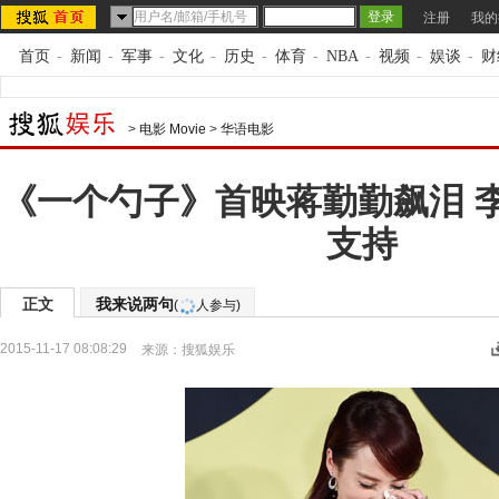
注册
我的
首页
-
新闻
-
军事
-
文化
-
历史
-
体育
-
NBA
-
视频
-
娱谈
-
财
>
电影 Movie
>
华语电影
《一个勺子》首映蒋勤勤飙泪 
支持
正文
我来说两句
(
人参与)
2015-11-17 08:08:29
来源：
搜狐娱乐