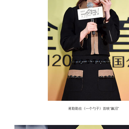
蒋勤勤在《一个勺子》首映“飙泪”