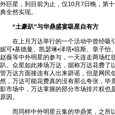
外巨星，到目前为止，仅10月7日晚，第
典全然实现。
“土豪趴”与华鼎盛宴吸星自有方
在上月万达举行的一个活动中曾经吸引
妮可•基德曼、凯瑟琳•泽塔•琼斯、章子怡
赵薇等中外明星的参与，一天连走两场红
趴。众星如此捧场万达，据称万达花费了
管万达方面接连有人出来辟谣，但是网民
然，万达可能花费真的没有那么夸张，毕
影市场中，万达掌握的部分市场排片权也
原因。
而同样中外明星云集的华鼎奖，之所以