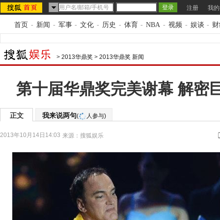
注册
我的
首页
-
新闻
-
军事
-
文化
-
历史
-
体育
-
NBA
-
视频
-
娱谈
-
财
>
2013华鼎奖
>
2013华鼎奖 新闻
第十届华鼎奖完美谢幕 解密
正文
我来说两句
(
人参与)
2013年10月14日14:03
来源：
搜狐娱乐