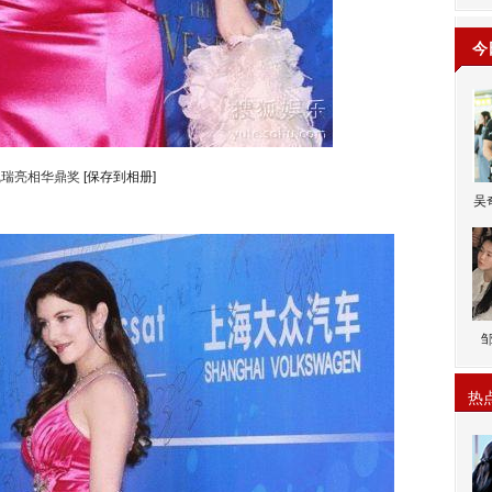
今
凯瑞亮相华鼎奖
[保存到相册]
吴
热