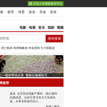
欢迎入驻搜狐媒体平台
康
-
教育
-
母婴
-
旅游
-
美食
-
星座
电影
|
电视
|
音乐
|
戏剧
|
视频
：
死亡航班
饲养蜘蛛侠
夺命房间
引力双眼皮
博推荐
袁岳
当浮层化现象严重时，我们遇到
的挑战是，出的主意没有太大实操价
值，从事实际操作的人…
转发
|
评论