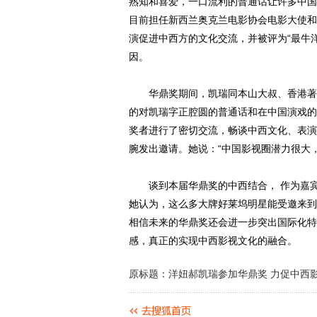
熟知和喜爱，一口流利的普通话让许多中国
目前担任新西兰奥克兰电影协会电影大使和
演促进中西方的文化交流，并被评为“最牛洋
因。
华鼎奖期间，凯瑞同本山大叔、香港著名
的对凯瑞字正腔圆的普通话和在中国演戏的
奖者进行了密切交流，畅谈中西文化、表演
腕发出邀请。她说：“中国影视圈潜力很大
谈到本届华鼎奖的中西结合， 作为嘉宾中
她认为，这么多大牌好莱坞明星能受邀来到
相信未来的华鼎奖还会进一步突出国际化特
感，真正的实现中西影视文化的融合。
原标题：洋妞郝凯瑞参加华鼎奖 力促中西