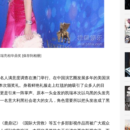
凯瑞亮相华鼎奖
[保存到相册]
名人满意度调查在澳门举行。在中国演艺圈发展多年的美国演
n）受邀参加本次颁奖礼。身着鲜艳礼服走上红毯的她吸引了众多人的目
更是引来一阵掌声。原本一头金发的凯瑞本次以乌黑的头发亮
一名意大利黑社会老大的女儿，角色需要所以把头发改成了黑
鹿鼎记》《国际大营救》等五十多部影视作品而被广大观众