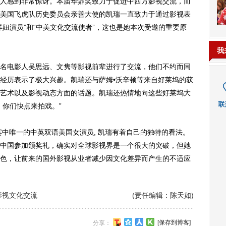
人感到非常惊讶。本届华鼎奖致力于促进中西方影视交流，而
美国飞虎队历史委员会亲善大使的凯瑞一直致力于通过影视表
妞演员”和“中美文化交流使者”，这也是她本次受邀的重要原
我
电影人吴思远、文隽等影视前辈进行了交流，他们不约而同
经历表示了极大兴趣。凯瑞还与萨姆•沃辛顿等来自好莱坞的获
艺术以及影视动态方面的话题。凯瑞还热情地向这些好莱坞大
，你们快点来拍戏。”
唯一的中英双语美国女演员, 凯瑞有着自己的独特的看法。
中国参加颁奖礼，确实对全球影视界是一个很大的突破，但她
色，让前来的国外影视从业者减少因文化差异而产生的不适应
影视文化交流
(责任编辑：陈天如)
[保存到博客]
分享：