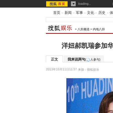
loading...
首页
-
新闻
-
军事
-
文化
-
历史
-
>
八卦频道
>
内地八卦
洋妞郝凯瑞参加华
正文
我来说两句
(
人参与)
2013年10月11日11:37
来源：
搜狐娱乐