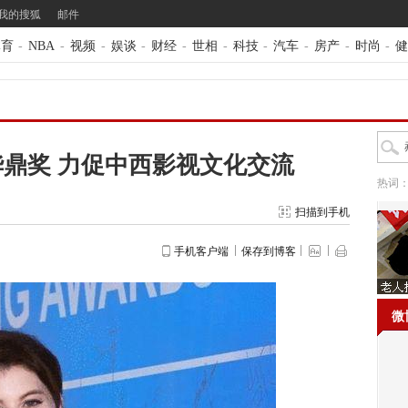
我的搜狐
邮件
体育
-
NBA
-
视频
-
娱谈
-
财经
-
世相
-
科技
-
汽车
-
房产
-
时尚
-
健
鼎奖 力促中西影视文化交流
热词
扫描到手机
手机客户端
保存到博客
微