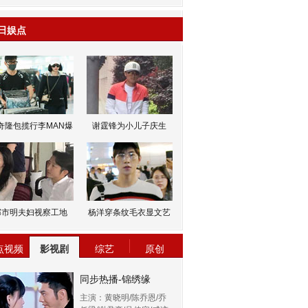
日娱点
奇隆包揽行李MAN爆
谢霆锋为小儿子庆生
邹市明夫妇视察工地
杨洋穿条纹毛衣显文艺
点视频
影视剧
综艺
原创
同步热播-锦绣缘
主演：黄晓明/陈乔恩/乔