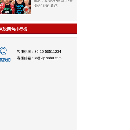
主演：艾斯·库珀/ 查宁·塔
图姆/ 乔纳·希尔
来说两句排行榜
客服热线：86-10-58511234
客服邮箱：
kf@vip.sohu.com