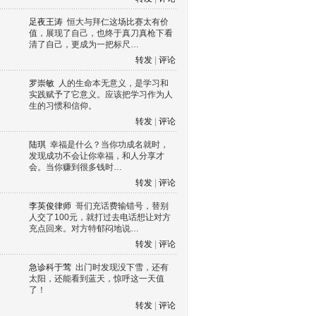
足夜王涛
恒大与拜仁这场比赛太有价
值，展现了自己，也终于真刀真枪下看
清了自己，更成为一把标尺…
转发
|
评论
罗崇敏
人的生命本无意义，是学习和
实践赋予了它意义。应该把学习作为人
生的习惯和信仰。
转发
|
评论
陆琪
幸福是什么？当你功成名就时，
发现成功不会让你幸福，和人分享才
会。当你赚到很多钱时…
转发
|
评论
李英俊律师
哥们充话费输错号，替别
人交了100元，就打过去电话想让对方
充点回来。对方特郁闷地说…
转发
|
评论
急诊科于莺
出门时发现没下雪，还有
太阳，还能看到蓝天，惊呼这一天值
了！
转发
|
评论