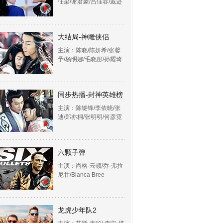
任梁/谢君豪/吕佳容/戚迹
大结局-神雕侠侣
主演：陈晓/陈妍希/张馨
予/杨明娜/毛晓彤/孙耀琦
同步热播-封神英雄榜
主演：陈键锋/李依晓/张
迪/郑亦桐/张明明/何彦霓
六颗子弹
主演：尚格·云顿/乔·弗拉
尼甘/Bianca Bree
龙虎少年队2