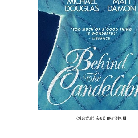
《烛台背后》获8奖
[保存到相册]