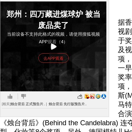
中
郑州：四万藏进煤球炉 被当
据香
废品卖了
视剧
当前设备不支持此格式的视频，请使用搜狐视频
于奖
APP观看（4）
及视
项，
去APP观看
一早
奖率
项，
斯(M
马特·
[相关]
烛台背后 正式预告片..
|
烛台背后 先行版预告片..
合演
《烛台背后》(Behind the Candelabr