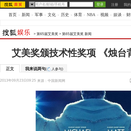
注册
我的
首页
-
新闻
-
军事
-
文化
-
历史
-
体育
-
NBA
-
视频
-
娱谈
-
财
>
第65届艾美奖
>
第65届艾美奖 新闻
艾美奖颁技术性奖项 《烛台
正文
我来说两句
(
人参与)
2013年09月23日09:25
来源：
中国新闻网