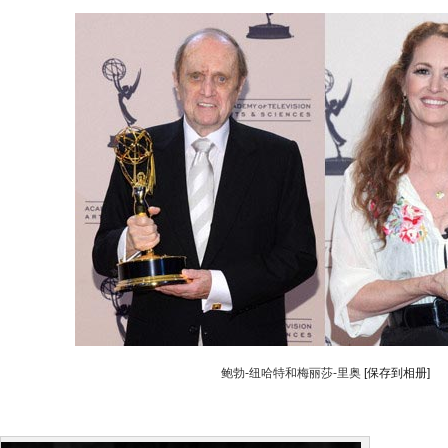
鲍勃-纽哈特和梅丽莎-里奥
[保存到相册]