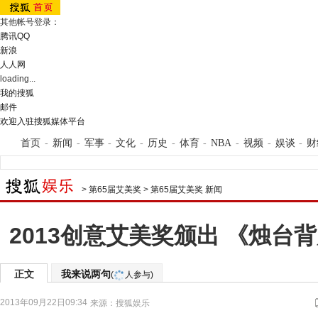
其他帐号登录：
腾讯QQ
新浪
人人网
loading...
我的搜狐
邮件
欢迎入驻搜狐媒体平台
首页
-
新闻
-
军事
-
文化
-
历史
-
体育
-
NBA
-
视频
-
娱谈
-
财
>
第65届艾美奖
>
第65届艾美奖 新闻
2013创意艾美奖颁出 《烛台
正文
我来说两句
(
人参与)
2013年09月22日09:34
来源：
搜狐娱乐