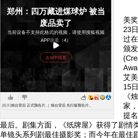
第
郑州：四万藏进煤球炉 被当
美奖
废品卖了
23
当前设备不支持此格式的视频，请使用搜狐视频
过在
APP观看（4）
颁发
(Cre
去APP观看
Aw
艾美
15
《烛
家，
[相关]
烛台背后 正式预告片..
|
烛台背后 先行版预告片..
提名
最后。剧集方面，《纸牌屋》获得了剧情
单镜头系列剧最佳摄影奖；而今年在最佳