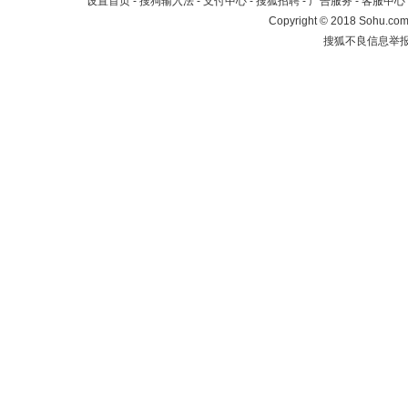
设置首页
-
搜狗输入法
-
支付中心
-
搜狐招聘
-
广告服务
-
客服中心
Copyright
©
2018 Sohu.com 
搜狐不良信息举