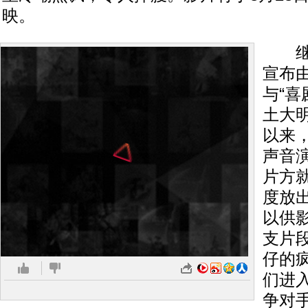
映。
继早
宣布由
与“喜
土大
以来
声音
片方
度放
以供
支片
仔的
们进
争对