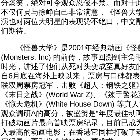
分爆笑，绝对可令观众忍俊不禁。而对于
不仅何炅与徐峥自己非常满意，《怪兽大
演也对两位大明星的表现赞不绝口，中文
们期待。
《怪兽大学》是2001年经典动画《怪
(Monsters, Inc) 的前传，故事回溯
时光，讲述了他们从死对头变成至真好友
自6月底在海外上映以来，票房与口碑都
联双周票房冠军，击败《超人：钢铁之躯》(Man 
《末日之战》(World War Z)、《辣手警花》(
《惊天危机》(White House Down) 
观众调研A的高分，被盛赞是“年度最佳动
打破动画片最高首映票房纪录，目前已成
入最高的动画电影；在香港它同样打破了