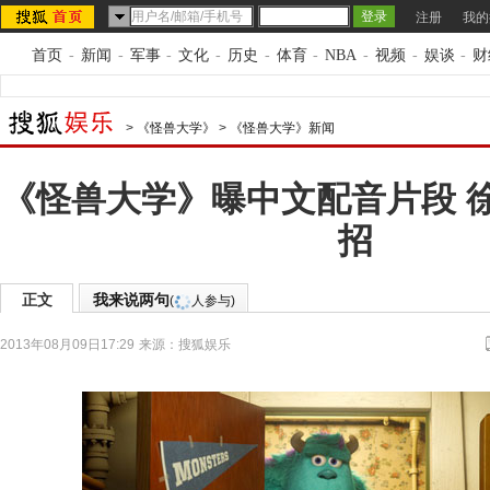
注册
我的
首页
-
新闻
-
军事
-
文化
-
历史
-
体育
-
NBA
-
视频
-
娱谈
-
财
>
《怪兽大学》
>
《怪兽大学》新闻
《怪兽大学》曝中文配音片段 
招
正文
我来说两句
(
人参与)
2013年08月09日17:29
来源：
搜狐娱乐