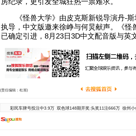
房纪录，更引发全城狂热一票难求。
《怪兽大学》由皮克斯新锐导演丹-斯坎隆(Da
执导，中文版邀来徐峥与何炅献声。《怪
已确定引进，8月23日3D中文配音版与英
(责任编辑：杜渐)
彩民车牌号投注中3.9万
双色球148期开奖:头奖11注666万
徐州小