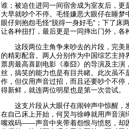
谁；被迫住进同一间宿舍成为室友后，更
大早就吵个不停。毛怪嫌恶大眼仔在睡梦
眼仔则抱怨毛怪“脱得一身好毛”；下了床
让各种扭打，最后更是一同摔出门外，各
这段两位主角争来吵去的片段，完美展
的精彩配音。两人分别作为中国综艺主持
票房最高喜剧电影《泰囧》的导演及主演
丝，搞笑的能力也是有目共睹。此次虽不
作，但仅用声音过招，而且还要吵个不停
得新鲜，就连两位明星也是第一次尝试。
这支片段从大眼仔在闹钟声中惊醒，发
在自己床上开始，何炅与徐峥就用声音演
嘴戏码——声音中夹带着怨恨与愤怒，却