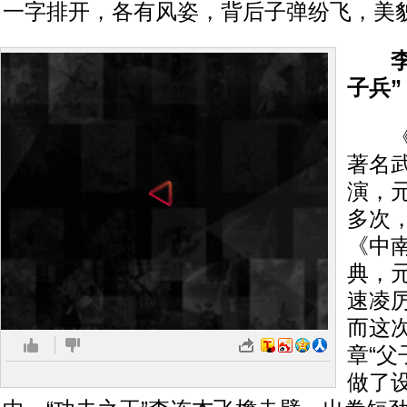
一字排开，各有风姿，背后子弹纷飞，美
李连
子兵”
《不
著名
演，
多次
《中
典，
速凌
而这
章“父
做了