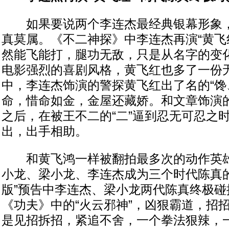
如果要说两个李连杰最经典银幕形象，
真莫属。《不二神探》中李连杰再演“黄飞
然能飞能打，腿功无敌，只是从名字的变
电影强烈的喜剧风格，黄飞红也多了一份
中，李连杰饰演的警探黄飞红出了名的“馋
命，惜命如金，金屋还藏娇。和文章饰演
之后，在被王不二的“二”逼到忍无可忍之
出，出手相助。
和黄飞鸿一样被翻拍最多次的动作英雄
小龙、梁小龙、李连杰成为三个时代陈真的
版”预告中李连杰、梁小龙两代陈真终极碰
《功夫》中的“火云邪神”，凶狠霸道，招
是见招拆招，紧追不舍，一个拳法狠辣，