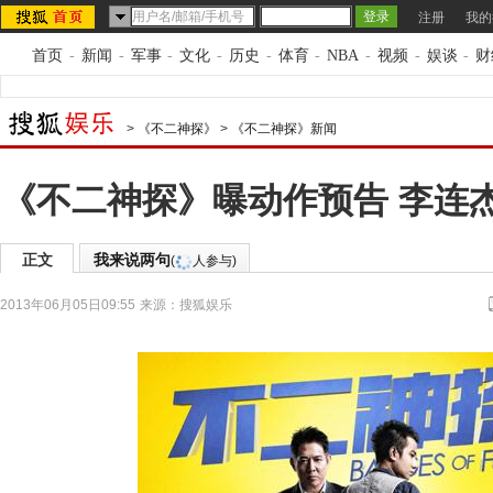
注册
我的
首页
-
新闻
-
军事
-
文化
-
历史
-
体育
-
NBA
-
视频
-
娱谈
-
财
>
《不二神探》
>
《不二神探》新闻
《不二神探》曝动作预告 李连
正文
我来说两句
(
人参与)
2013年06月05日09:55
来源：
搜狐娱乐