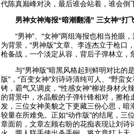
代陈真巅峰对决，最后谁会站着，谁会倒
男神女神海报“暗潮翻涌” 三女神“打飞
“男神”、“女神”两组海报也相当抢眼，
为背景，“男神版”文章、李连杰立于枪口
枪备战，一个淡定从容，背后子弹林立，
与“男神版”暗黑风格起到鲜明对比的是
版”，“百变女神”刘诗诗清纯可人、“野蛮
铐，霸气又调皮，“性感女神”柳岩身材火
的背景中，水晶般的子弹针锋相对，擦枪
发，三位女神美貌之下更藏三份心思，暗
较量在所难免。正如“动作版”的结尾，三
章面前，文章左顾右盼的花痴表现让刘诗
火，两人联手使出杀手锏，将文章打上天