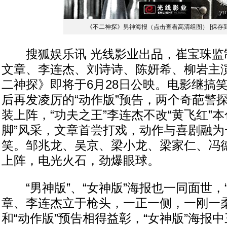
《不二神探》男神海报（点击查看高清组图）
[保存
搜狐娱乐讯 光线影业出品，崔宝珠监
文章、李连杰、刘诗诗、陈妍希、柳岩主
二神探》即将于6月28日公映。电影继搞笑
后再发凌厉的“动作版”预告，两个奇葩警
装上阵，“功夫之王”李连杰不改“黄飞红”本
脚”风采，文章首尝打戏，动作与喜剧融为
笑。邹兆龙、吴京、梁小龙、梁家仁、冯
上阵，电光火石，劲爆眼球。
“男神版”、“女神版”海报也一同面世，
章、李连杰立于枪头，一正一侧，一刚一
和“动作版”预告相得益彰，“女神版”海报