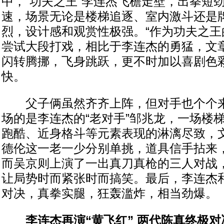
中，“功夫之王”李连杰飞檐走壁，出拳短
速，场景无论是楼梯追逐、室内激斗还是
烈，设计感和观赏性极强。“作为功夫之王
尝试大段打戏，相比于李连杰的勇猛，文
闪转腾挪，飞身跳跃，更不时加以喜剧色
快。
父子俩虽然齐齐上阵，但对手也个个来
场的是李连杰的“老对手”邹兆龙，一场楼
跑酷、近身格斗等元素表现的淋漓尽致，
德伦这一老一少分别单挑，道具信手拈来
而吴京则上演了一出真刀真枪的三人对战
让局势时而紧张时而搞笑。最后，李连杰和
对决，真拳实腿，狂轰滥炸，相当劲爆。
李连杰再演“黄飞红” 两代陈真终极对